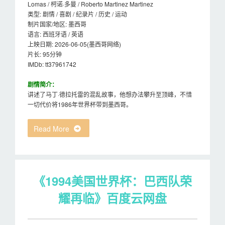
Lomas / 柯诺·多曼 / Roberto Martinez Martinez
类型: 剧情 / 喜剧 / 纪录片 / 历史 / 运动
制片国家/地区: 墨西哥
语言: 西班牙语 / 英语
上映日期: 2026-06-05(墨西哥网络)
片长: 95分钟
IMDb: tt37961742
剧情简介：
讲述了马丁·德拉托雷的混乱故事，他想办法攀升至顶峰，不惜
一切代价将1986年世界杯带到墨西哥。
Read More
《1994美国世界杯：巴西队荣
耀再临》百度云网盘