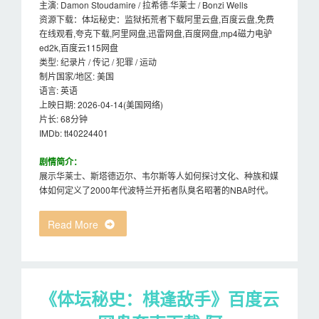
主演: Damon Stoudamire / 拉希德·华莱士 / Bonzi Wells
资源下载：体坛秘史：监狱拓荒者下载阿里云盘,百度云盘,免费
在线观看,夸克下载,阿里网盘,迅雷网盘,百度网盘,mp4磁力电驴
ed2k,百度云115网盘
类型: 纪录片 / 传记 / 犯罪 / 运动
制片国家/地区: 美国
语言: 英语
上映日期: 2026-04-14(美国网络)
片长: 68分钟
IMDb: tt40224401
剧情简介：
展示华莱士、斯塔德迈尔、韦尔斯等人如何探讨文化、种族和媒
体如何定义了2000年代波特兰开拓者队臭名昭著的NBA时代。
Read More
《体坛秘史：棋逢敌手》百度云