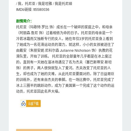
/ 我，托尼亚 / 我是坦雅 / 我是托尼娅
IMDb链接: tt5580036
剧情简介：
托尼亚（玛歌特·罗比 饰）成长在一个破碎的家庭之中，和母亲
（阿丽森·詹尼 饰）过着相依为命的日子。托尼亚的母亲是一个
冷若冰霜而又独断专行的女人，她在年仅3岁的托尼亚身上看到
了她成为一名花滑运动员的潜力，就这样，小小的女孩被送往了
由戴安（朱丽安妮·尼科尔森 Julianne Nicholson 饰）执教的花
滑队里，开始了训练。 托尼亚的全部童年几乎都是在冰上度过
的，直到有一天她在溜冰场遇见了名为杰夫（塞巴斯蒂安·斯坦
饰）的男子，两人很快就坠入了爱河。杰夫改变了托尼亚的人
生，却也成为了她的灾难，从此托尼亚要面对的，除了日益艰巨
的训练外，还有来自杰夫的拳脚。在一场比赛中，托尼亚完成了
冰上三圈半的跳跃动作，成为了美国第一个完成了这个动作的运
动员，托尼亚因此名声大噪。