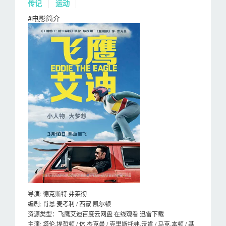
传记
运动
#电影简介
导演: 德克斯特·弗莱彻
编剧: 肖恩·麦考利 / 西蒙·凯尔顿
资源类型：飞鹰艾迪百度云网盘 在线观看 迅雷下载
主演: 塔伦·埃哲顿 / 休·杰克曼 / 克里斯托弗·沃肯 / 马克·本顿 / 基