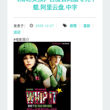
载.阿里云盘.中字
发表于：
2025-12-07
剧情
喜剧
运动
#电影简介