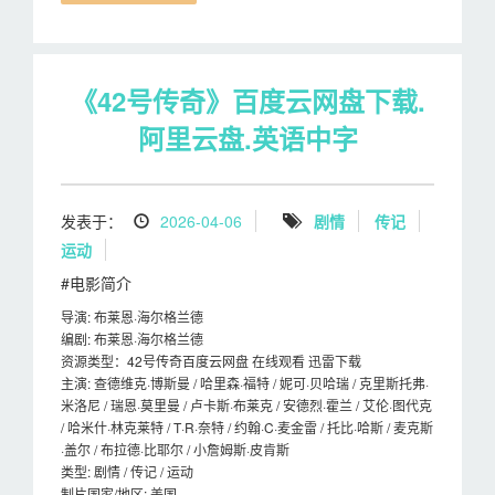
《42号传奇》百度云网盘下载.
阿里云盘.英语中字
发表于：
2026-04-06
剧情
传记
运动
#电影简介
导演: 布莱恩·海尔格兰德
编剧: 布莱恩·海尔格兰德
资源类型：42号传奇百度云网盘 在线观看 迅雷下载
主演: 查德维克·博斯曼 / 哈里森·福特 / 妮可·贝哈瑞 / 克里斯托弗·
米洛尼 / 瑞恩·莫里曼 / 卢卡斯·布莱克 / 安德烈·霍兰 / 艾伦·图代克
/ 哈米什·林克莱特 / T·R·奈特 / 约翰·C·麦金雷 / 托比·哈斯 / 麦克斯
·盖尔 / 布拉德·比耶尔 / 小詹姆斯·皮肯斯
类型: 剧情 / 传记 / 运动
制片国家/地区: 美国