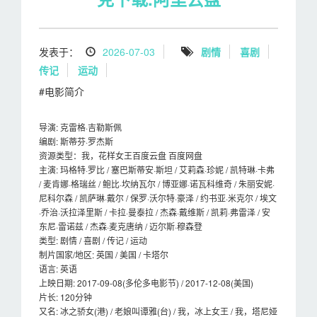
发表于：
2026-07-03
剧情
喜剧
传记
运动
#电影简介
导演: 克雷格·吉勒斯佩
编剧: 斯蒂芬·罗杰斯
资源类型：我，花样女王百度云盘 百度网盘
主演: 玛格特·罗比 / 塞巴斯蒂安·斯坦 / 艾莉森·珍妮 / 凯特琳·卡弗
/ 麦肯娜·格瑞丝 / 鲍比·坎纳瓦尔 / 博亚娜·诺瓦科维奇 / 朱丽安妮·
尼科尔森 / 凯萨琳·戴尔 / 保罗·沃尔特·豪泽 / 约书亚·米克尔 / 埃文
·乔治·沃拉泽里斯 / 卡拉·曼泰拉 / 杰森·戴维斯 / 凯莉·弗雷泽 / 安
东尼·雷诺兹 / 杰森·麦克唐纳 / 迈尔斯·穆森登
类型: 剧情 / 喜剧 / 传记 / 运动
制片国家/地区: 英国 / 美国 / 卡塔尔
语言: 英语
上映日期: 2017-09-08(多伦多电影节) / 2017-12-08(美国)
片长: 120分钟
又名: 冰之骄女(港) / 老娘叫谭雅(台) / 我，冰上女王 / 我，塔尼娅