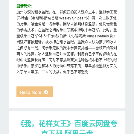
剧情简介：
加州沙漠的甜水监狱，在一群疯狂的犯人观众之中，监狱拳王蒙
罗•哈金（韦斯利•斯奈普斯 Wesley Snipes 饰）再一次击败了他
的对手。哈金曾是一名拳手，因杀人被判终身监禁，他凭借出色
的拳击技术，在监狱之间的拳击联赛中蝉联十年冠军。此时，重
量级拳击冠军“冰人”乔治•钱伯斯（文•瑞姆斯 Ving Rhames 饰）
因强奸罪被起诉，被收押在甜水监狱。监狱众人认为蒙罗和冰人
之间必有一战，阅拳手无数的狱中拳赛安排者——雷顿开始筹划
两人的比赛。冰人坚称自己并未犯罪，利用自己拳王的影响力在
狱中向监狱长施压，同时不忘挑衅蒙罗这种他根本看不上眼的狱
中拳手。蒙罗在和冰人的对峙中尽落下风，早早就被监狱方面关
入了单人牢房，二人的决战，似乎已不可避免……
Read More
《我，花样女王》百度云网盘夸
克下载.阿里云盘