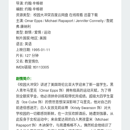
导演: 约翰·辛格顿
编剧: 约翰·辛格顿
资源类型：校园大冲突百度云网盘 在线观看 迅雷下载
主演: Omar Epps / Michael Rapaport / Jennifer Connelly / 詹妮
弗·康纳利
类型: 剧情 / 爱情 / 运动
制片国家/地区: 美国
语言: 英语
上映日期: 1995-01-11
片长: 127 分钟
又名: 教室情仇
IMDb链接: tt0113305
剧情简介：
《校园大冲突》讲述了美国哥伦比亚大学迎来了新一届学生。黑
人青年马里克（Omar Epps 饰）拥有极高的运动天赋，为了得
到全额奖学金，他必须拼命训练取得优异成绩。超级大四学生富
吉（Ice Cube 饰）的愤世思想深深影响了马里克，他对自己的
前途倍感迷茫；白人女孩克莉丝蒂（Kristy Swanson 饰）对大
学校园的一切都感到新鲜，在一次狂欢醉酒后，她遭到强暴，从
此投身于女权运动中；来自爱达荷的白人男孩雷米（Michael
Rapaport 饰）木讷保守，与周遭格格不入，偶然机会他结识了