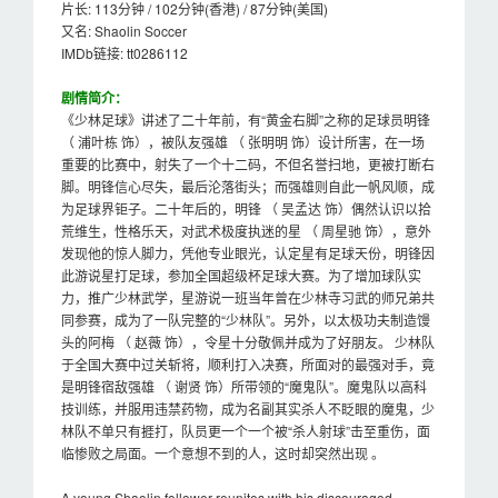
片长: 113分钟 / 102分钟(香港) / 87分钟(美国)
又名: Shaolin Soccer
IMDb链接: tt0286112
剧情简介：
《少林足球》讲述了二十年前，有“黄金右脚”之称的足球员明锋
（ 浦叶栋 饰），被队友强雄 （ 张明明 饰）设计所害，在一场
重要的比赛中，射失了一个十二码，不但名誉扫地，更被打断右
脚。明锋信心尽失，最后沦落街头；而强雄则自此一帆风顺，成
为足球界钜子。二十年后的，明锋 （ 吴孟达 饰）偶然认识以拾
荒维生，性格乐天，对武术极度执迷的星 （ 周星驰 饰），意外
发现他的惊人脚力，凭他专业眼光，认定星有足球天份，明锋因
此游说星打足球，参加全国超级杯足球大赛。为了增加球队实
力，推广少林武学，星游说一班当年曾在少林寺习武的师兄弟共
同参赛，成为了一队完整的“少林队”。另外，以太极功夫制造馒
头的阿梅 （ 赵薇 饰），令星十分敬佩并成为了好朋友。 少林队
于全国大赛中过关斩将，顺利打入决赛，所面对的最强对手，竟
是明锋宿敌强雄 （ 谢贤 饰）所带领的“魔鬼队”。魔鬼队以高科
技训练，并服用违禁药物，成为名副其实杀人不眨眼的魔鬼，少
林队不单只有捱打，队员更一个一个被“杀人射球”击至重伤，面
临惨败之局面。一个意想不到的人，这时却突然出现 。
A young Shaolin follower reunites with his discouraged