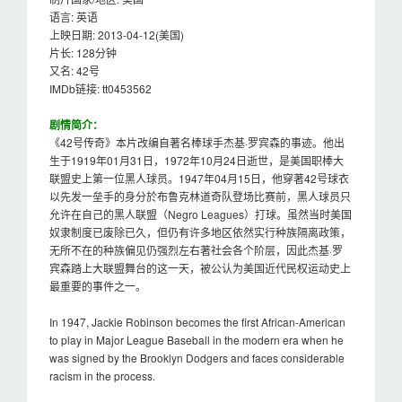
语言: 英语
上映日期: 2013-04-12(美国)
片长: 128分钟
又名: 42号
IMDb链接: tt0453562
剧情简介：
《42号传奇》本片改编自著名棒球手杰基·罗宾森的事迹。他出
生于1919年01月31日，1972年10月24日逝世，是美国职棒大
联盟史上第一位黑人球员。1947年04月15日，他穿著42号球衣
以先发一垒手的身分於布鲁克林道奇队登场比赛前，黑人球员只
允许在自己的黑人联盟（Negro Leagues）打球。虽然当时美国
奴隶制度已废除已久，但仍有许多地区依然实行种族隔离政策，
无所不在的种族偏见仍强烈左右著社会各个阶层，因此杰基·罗
宾森踏上大联盟舞台的这一天，被公认为美国近代民权运动史上
最重要的事件之一。
In 1947, Jackie Robinson becomes the first African-American
to play in Major League Baseball in the modern era when he
was signed by the Brooklyn Dodgers and faces considerable
racism in the process.