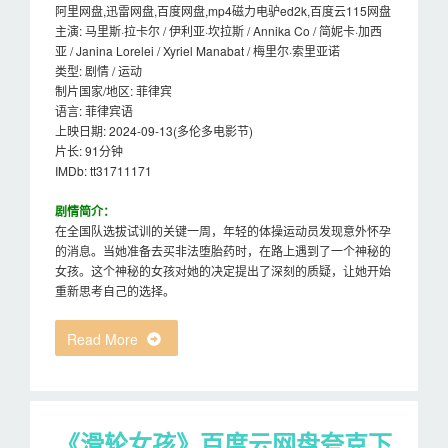
阿里网盘,迅雷网盘,百度网盘,mp4磁力电驴ed2k,百度云115网盘
主演: 马里斯·拉卡尔 / 伊利亚·坎拉斯 / Annika Co / 简妮卡·加西
亚 / Janina Lorelei / Xyriel Manabat / 梅里尔·索里亚诺
类型: 剧情 / 运动
制片国家/地区: 菲律宾
语言: 菲律宾语
上映日期: 2024-09-13(多伦多电影节)
片长: 91分钟
IMDb: tt31711171
剧情简介：
在全国队选拔试训的关键一周，年轻的体操运动员发现意外怀孕
的消息。当她准备去买非法堕胎药时，在路上遇到了一个神秘的
女孩。这个神秘的女孩对她的决定提出了深刻的质疑，让她开始
重新思考自己的选择。
Read More
《滑轮女孩》百度云网盘夸克下