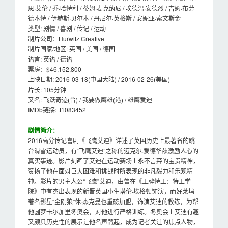
思·艾伦 / 乔·哈特利 / 蒂姆·麦克纳尼 / 埃德温·安德烈 / 吉姆·布劳
德本特 / 伊赫斯·贝尔本 / 丹尼尔·英格斯 / 安妮亚·索文斯金
类型: 剧情 / 喜剧 / 传记 / 运动
制片公司：Hurwitz Creative
制片国家/地区: 英国 / 美国 / 德国
语言: 英语 / 德语
票房：$46,152,800
上映日期: 2016-03-18(中国大陆) / 2016-02-26(美国)
片长: 105分钟
又名: 飞跃奇迹(台) / 我要做鹰雄(港) / 雄鹰爱迪
IMDb链接: tt1083452
剧情简介：
2016高分传记喜剧《飞鹰艾迪》详述了英国历史上最著名的跳
台滑雪运动员，有“飞鹰艾迪”之称的迈克尔.爱德华兹激励人心的
真实事迹。影片刻画了艾迪在运动赛场上永不言弃的宝贵精神，
赞扬了他在面对巨大困难和挑战时所表现的非凡毅力和乐观精
神。影片的男主人公“飞鹰”艾迪，由曾在《王牌特工：特工学
院》中有杰出表现的新晋英国小生塔伦·埃格顿饰演，而好莱坞
著名影星“金刚狼”休·杰克曼也重磅加盟，饰演艾迪的教练，为帮
他圆梦卡尔加里冬奥会，对他进行严格训练。冬奥会上艾迪有趣
又颇具历史性的展示让他名声鹊起，成为记者关注的焦点人物，