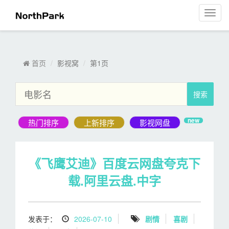
影视窝
菜
单
导
航
首页
影视窝
第1页
new
《飞鹰艾迪》百度云网盘夸克下
载.阿里云盘.中字
发表于：
2026-07-10
剧情
喜剧