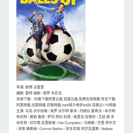
导演: 彼得·法雷里
编剧: 雷特·瑞斯 / 保罗·韦尼克
资源下载：抖擞下载阿里云盘,百度云盘,免费在线观看,夸克下载,
阿里网盘,迅雷网盘,百度网盘,mp4磁力电驴ed2k,百度云115网盘
主演: 马克·沃尔伯格 / 保罗·沃尔特·豪泽 / 丹妮拉·曼希沃 / 本杰明·
布拉特 / 莫莉·香侬 / 萨莎·拜伦·科恩 / 埃里克·安德烈 / 艾娃·德·多
米尼奇 / 切尔茜·克里斯普 / Hal Cumpston / 马图斯 / 杰登·伊尔文
/ 泽恩·格斯纳 / Connor Barton / 安东尼奥·阿尔瓦雷斯 / Natyse