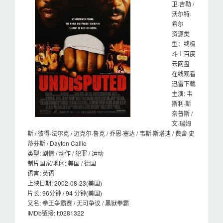
卫·吉勒 /
沃尔特·
希尔
资源类
型：终极
斗士百度
云网盘
在线观看
迅雷下载
主演: 韦
斯利·斯
奈普斯 /
文·瑞姆
斯 / 彼得·法尔克 / 迈克尔·鲁克 / 乔恩·塞达 / 韦斯·斯塔迪 / 费舍·史
蒂芬斯 / Dayton Callie
类型: 剧情 / 动作 / 犯罪 / 运动
制片国家/地区: 美国 / 德国
语言: 英语
上映日期: 2002-08-23(美国)
片长: 96分钟 / 94 分钟(美国)
又名: 拳王争霸赛 / 无可争议 / 黑狱拳霸
IMDb链接: tt0281322