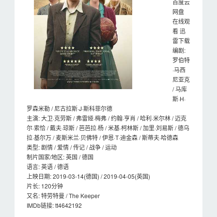
百度云
网盘
在线观
看 迅
雷下载
编剧:
罗伯特
·马西
尼亚克
/ 马库
斯·H·
罗森米勒 / 尼古拉斯·J·斯科菲尔德
主演: 大卫·克劳斯 / 弗雷娅·梅弗 / 约翰·亨肖 / 哈利·米尔林 / 迈克
尔·索恰 / 戴夫·琼斯 / 芭芭拉·杨 / 米基·柯林斯 / 加里·刘易斯 / 德乌
拉·基尔万 / 麦斯米兰·贝佛特 / 伊恩·T·迪金森 / 斯蒂夫·哈德森
类型: 剧情 / 爱情 / 传记 / 战争 / 运动
制片国家/地区: 英国 / 德国
语言: 英语 / 德语
上映日期: 2019-03-14(德国) / 2019-04-05(英国)
片长: 120分钟
又名: 特劳特曼 / The Keeper
IMDb链接: tt4642192