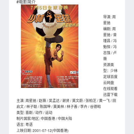
#电影简介
导演: 周
星驰
编剧: 周
星驰 / 曾
瑾昌 / 冯
勉恒 / 冯
志强 / 卢
薇
资源类
型：少林
足球百度
云网盘
在线观看
迅雷下载
主演: 周星驰 / 赵薇 / 吴孟达 / 谢贤 / 莫文蔚 / 张柏芝 / 黄一飞 / 田
启文 / 林子聪 / 陈国坤 / 莫美林 / 林子善 / 李卉 / 谷德昭
类型: 喜剧 / 动作 / 运动
制片国家/地区: 中国香港 / 中国大陆
语言: 粤语
上映日期: 2001-07-12(中国香港)