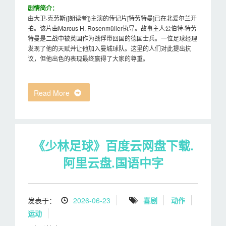
剧情简介：
由大卫·克劳斯([朗读者])主演的传记片[特劳特曼]已在北爱尔兰开
拍。该片由Marcus H. Rosenmüller执导。故事主人公伯特·特劳
特曼是二战中被英国作为战俘带回国的德国士兵。一位足球经理
发现了他的天赋并让他加入曼城球队。这里的人们对此提出抗
议，但他出色的表现最终赢得了大家的尊重。
Read More
《少林足球》百度云网盘下载.
阿里云盘.国语中字
发表于：
2026-06-23
喜剧
动作
运动