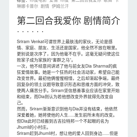
琳娜卡普尔
剧情
伊姆兰汗
第二回合我爱你 剧情简介
· · · · · ·
Sriram Venkat可谓世界上最肤浅的家伙，无论是感
情、家庭、朋友、生活还是国家，他全然不放在眼里。
更别说是次序了，因为他毫不在乎。这毫无疑问使这位
败家子成为家族的“害群之马”。
一次，他不经意间讲述了他与前女友Dia Sharma的疯
狂爱情故事。她是一个狂热的社会活动家，希望自己能
改变世界。最初他俩惺惺相惜，之后却渐起争端，最终
因复杂的领土议题导致意识形态和思维方面的冲突，致
使两人痛苦分手。Sriram坚信慈善事业应该在家里开始
和结束，而Dia则认为若他想改变外界就得先改变自
己。
然而，Sriram渐渐意识到他与Dia并没有结束，他依然
深爱着她，她将使他的人生.....发生前所未有的改变。
但Dia此时已经搬到古吉拉特邦一个不起眼的名为
Jhumli的小村庄。
Sriram赶到Jhumli村，想让他的爱人回到身边......但是