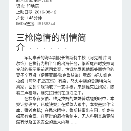
语言:
印地语
上映日期:
2016-08-12
片长:
148分钟
IMDb链接:
tt5165344
三枪隐情的剧情简
介 · · · · · ·
军功卓著的海军副舰长鲁斯特中校（阿克谢·库玛
尔饰）在执行为期半年的出海任务，临近尾声时按照司
令部的指示提前返回孟买，惊讶地发现他那美丽绝伦的
妻子辛西娅（伊莱亚娜·狄克鲁兹饰）竟然与好友维克
拉姆（阿然·巴杰瓦饰）有染，怒火中烧的鲁斯特匆匆
离家，回到军舰领取了一支手枪，来到维克拉姆家，随
着三声枪响，维克拉姆倒在血泊之中。
在检察官罗伯、维克拉姆的妹妹普瑞缇的眼中，本
案证据确凿，已成铁案；在媒体人眼中，本案是炒作宝
库，赚钱良机；在民众眼中，鲁斯特事出有因，维克拉
姆死有余辜。在庭辩的唇枪舌剑中，无人料到其后竟然
藏有涉及国家安全的重大内幕……