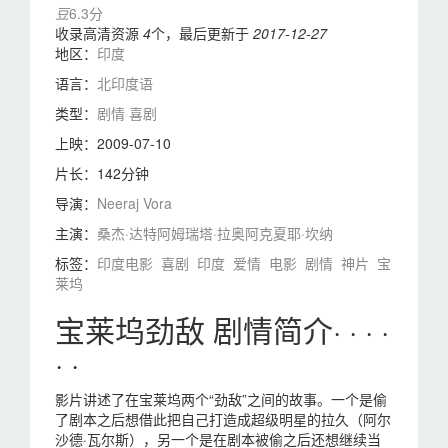
豆
6.3分
收录高清资源
4
个，最后更新于
2017-12-27
地区：
印度
语言：
北印度语
类型：
剧情
喜剧
上映：
2009-07-10
片长：
142分钟
导演：
Neeraj Vora
主演：
桑杰·达特
阿姆瑞塔·拉奥
阿克夏耶·坎纳
标签：
印度电影
喜剧
印度
爱情
电影
剧情
神片
宝
莱坞
宝莱坞劲敌 剧情简介· · · ·
· ·
影片讲述了在宝莱坞两个“劲敌”之间的故事。一个是偷
了剧本之后想借此把自己打造成超级明星的拉久（阿尔
沙德·瓦尔斯），另一个是在剧本被偷之后还想继续当