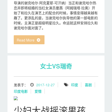
导演的谢克哈尔·阿克夏耶·可汗纳）当正和谢克哈尔热
恋并即将结婚的当红女演员曼茜（阿姆瑞塔·拉奥）开
始了和拉久在演艺上的配合的时候，事情变得越来越有
趣了。更添乱的是，当谢克哈尔执导他的第一部电影的
时候，主演正是超级明星拉久。命运就这样安排拉久和
谢克哈尔面对面了。
Read More
女士VS瑞奇
发表于：
2017-12-27
印度
喜剧
印度电影
爱情
少妇大战摇滚男孩