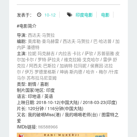
发表于：
10-12
印度电影
电影
#电影简介
导演
:
西达夫·马贺拉
编剧
:
奥库勒·查乌赫雷
/
西达夫·马贺拉
/
巴·哈达普
/
加
内萨·潘德特
主演
:
拉妮·玛克赫吉
/
内拉吉·卡比
/
萨钦
/
苏普丽雅·皮
尔加卡尔
/
罗特·萨拉夫
/
维克拉姆·戈克哈尔
/
雷伊·舒
克拉
/
阿西夫·巴斯拉
/
加纳特·拉玛妮
/
侯赛因·达拉
尔
/
伊万·罗德里格斯
/
坤纳·斯内德
/
哈许‧梅尔
/
什库
马尔·苏布拉马尼亚姆
类型:
剧情 / 喜剧
制片国家/地区:
印度
语言:
印地语 / 英语
上映日期:
2018-10-12(中国大陆) / 2018-03-23(印度)
片长:
120分钟 / 116分钟(中国大陆)
又名:
我的破嗝Miss(港) / 我的嗝嗝老师(台) / 图雷特之
爱
IMDb链接:
tt6588966