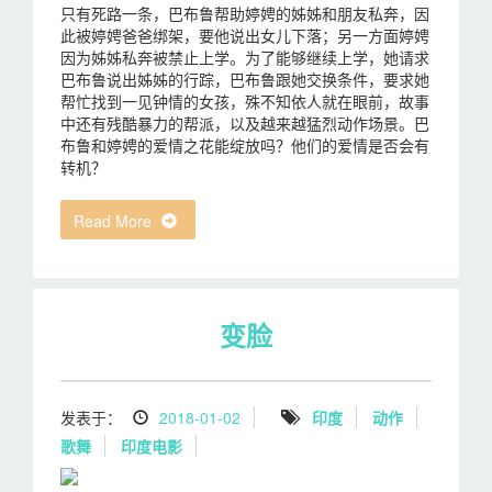
只有死路一条，巴布鲁帮助婷娉的姊姊和朋友私奔，因
此被婷娉爸爸绑架，要他说出女儿下落；另一方面婷娉
因为姊姊私奔被禁止上学。为了能够继续上学，她请求
巴布鲁说出姊姊的行踪，巴布鲁跟她交换条件，要求她
帮忙找到一见钟情的女孩，殊不知依人就在眼前，故事
中还有残酷暴力的帮派，以及越来越猛烈动作场景。巴
布鲁和婷娉的爱情之花能绽放吗？他们的爱情是否会有
转机？
Read More
变脸
发表于：
2018-01-02
印度
动作
歌舞
印度电影