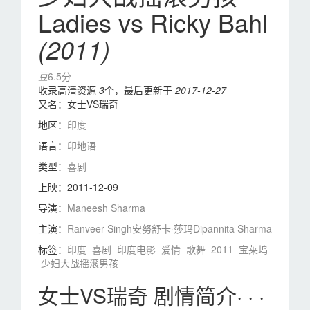
Ladies vs Ricky Bahl
(2011)
豆
6.5分
收录高清资源
3
个，最后更新于
2017-12-27
又名：
女士VS瑞奇
地区：
印度
语言：
印地语
类型：
喜剧
上映：
2011-12-09
导演：
Maneesh Sharma
主演：
Ranveer Singh
安努舒卡·莎玛
Dipannita Sharma
标签：
印度
喜剧
印度电影
爱情
歌舞
2011
宝莱坞
少妇大战摇滚男孩
女士VS瑞奇 剧情简介· · ·