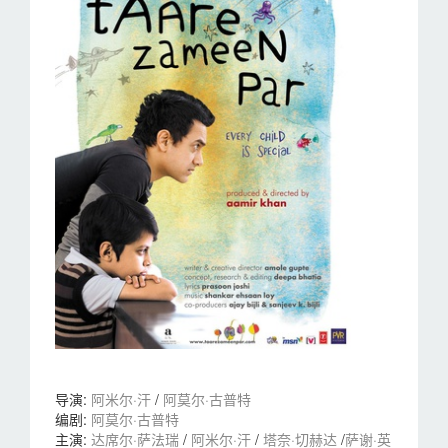
导演
:
阿米尔·汗
/
阿莫尔·古普特
编剧
:
阿莫尔·古普特
主演
:
达席尔·萨法瑞
/
阿米尔·汗
/
塔奈·切赫达
/
萨谢·英