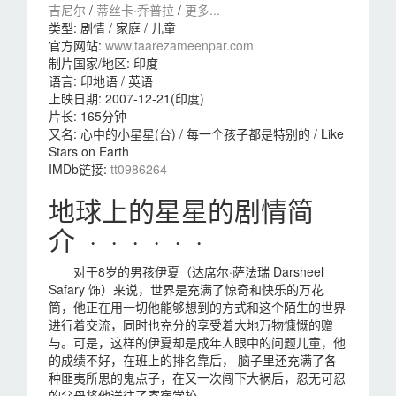
吉尼尔
/
蒂丝卡·乔普拉
/
更多...
类型:
剧情 / 家庭 / 儿童
官方网站:
www.taarezameenpar.com
制片国家/地区:
印度
语言:
印地语 / 英语
上映日期:
2007-12-21(印度)
片长:
165分钟
又名:
心中的小星星(台) / 每一个孩子都是特别的 / Like
Stars on Earth
IMDb链接:
tt0986264
地球上的星星的剧情简
介 · · · · · ·
对于8岁的男孩伊夏（达席尔·萨法瑞 Darsheel
Safary 饰）来说，世界是充满了惊奇和快乐的万花
筒，他正在用一切他能够想到的方式和这个陌生的世界
进行着交流，同时也充分的享受着大地万物慷慨的赠
与。可是，这样的伊夏却是成年人眼中的问题儿童，他
的成绩不好，在班上的排名靠后， 脑子里还充满了各
种匪夷所思的鬼点子，在又一次闯下大祸后，忍无可忍
的父母将他送往了寄宿学校。