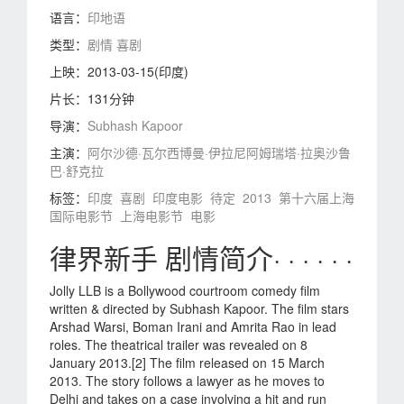
语言：
印地语
类型：
剧情
喜剧
上映：
2013-03-15(印度)
片长：
131分钟
导演：
Subhash Kapoor
主演：
阿尔沙德·瓦尔西
博曼·伊拉尼
阿姆瑞塔·拉奥
沙鲁
巴·舒克拉
标签：
印度
喜剧
印度电影
待定
2013
第十六届上海
国际电影节
上海电影节
电影
律界新手 剧情简介· · · · · ·
Jolly LLB is a Bollywood courtroom comedy film
written & directed by Subhash Kapoor. The film stars
Arshad Warsi, Boman Irani and Amrita Rao in lead
roles. The theatrical trailer was revealed on 8
January 2013.[2] The film released on 15 March
2013. The story follows a lawyer as he moves to
Delhi and takes on a case involving a hit and run