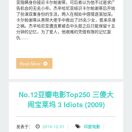
亚隐瞒身份接近卡尔帕谢蒂，可后者以为他不过是求广
告机会的无名小卒。杰辛哈尼亚结识卡尔帕谢蒂后开始
了扮演双重身份的生活，两人在相处中感情逐渐加深。
卡尔帕谢蒂从黑帮大佬手中救出了25名少女，惹来杀身
之祸。杰辛哈尼亚遭连累被击中头部之后只能保留十五
分钟的记忆，为了爱人，他艰难的凭借有限的记忆复
仇……
Read More
No.12豆瓣电影Top250 三傻大
闹宝莱坞 3 Idiots (2009)
发表于：
2016-12-01
印度电影