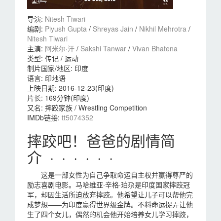
导演
:
Nitesh Tiwari
编剧
:
Piyush Gupta
/
Shreyas Jain
/
Nikhil Mehrotra
/
Nitesh Tiwari
主演
:
阿米尔·汗
/
Sakshi Tanwar
/
Vivan Bhatena
类型:
传记 / 运动
制片国家/地区:
印度
语言:
印地语
上映日期:
2016-12-23(印度)
片长:
169分钟(印度)
又名:
摔跤家族 / Wrestling Competition
IMDb链接:
tt5074352
摔跤吧！爸爸的剧情简
介 · · · · · ·
这是一部女性为自己争取命运自主权并赢得尊严的
励志喜剧电影。马哈维亚·辛格·珀尕是印度国家摔跤冠
军，却因生活所迫放弃摔跤。他希望让儿子可以帮他完
成梦想——为印度赢得世界级金牌。不料命运捉弄让他
生了四个女儿，偶然的机会他开始培养女儿学习摔跤，