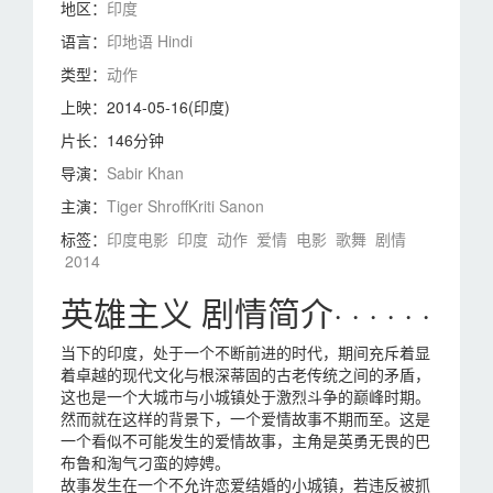
地区：
印度
语言：
印地语 Hindi
类型：
动作
上映：
2014-05-16(印度)
片长：
146分钟
导演：
Sabir Khan
主演：
Tiger Shroff
Kriti Sanon
标签：
印度电影
印度
动作
爱情
电影
歌舞
剧情
2014
英雄主义 剧情简介· · · · · ·
当下的印度，处于一个不断前进的时代，期间充斥着显
着卓越的现代文化与根深蒂固的古老传统之间的矛盾，
这也是一个大城市与小城镇处于激烈斗争的巅峰时期。
然而就在这样的背景下，一个爱情故事不期而至。这是
一个看似不可能发生的爱情故事，主角是英勇无畏的巴
布鲁和淘气刁蛮的婷娉。
故事发生在一个不允许恋爱结婚的小城镇，若违反被抓