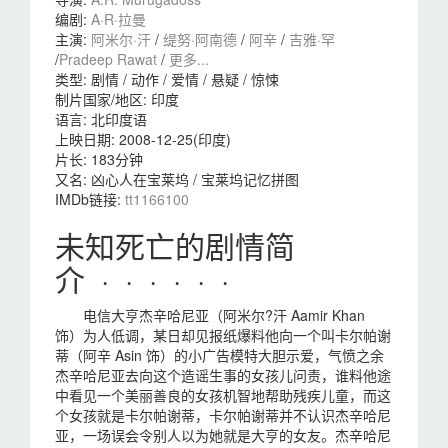
编剧
:
A·R·拉曼
主演
:
阿米尔·汗
/
缇努·阿南德
/
阿辛
/
吉雅·罕
/
Pradeep Rawat
/
更多...
类型:
剧情 / 动作 / 爱情 / 悬疑 / 惊悚
制片国家/地区:
印度
语言:
北印度语
上映日期:
2008-12-25(印度)
片长:
183分钟
又名:
凶心人在宝莱坞 / 宝莱坞记忆拼图
IMDb链接:
tt1166100
未知死亡的剧情简
介 · · · · · ·
电信大亨杰辛哈尼亚（阿米尔?汗 Aamir Khan
饰）为人低调，某日却见报纸爆料他向一个叫卡尔帕谢
蒂（阿辛 Asin 饰）的小广告模特大胆示爱，气愤之余
杰辛哈尼亚去向这个造谣生事的女孩儿问责，谁料他途
中看见一个美丽善良的女孩机智地帮助残疾儿童，而这
个女孩就是卡尔帕谢蒂，卡尔帕谢蒂并不认识杰辛哈尼
亚，一场误会令别人以为她就是大亨的女友。杰辛哈尼