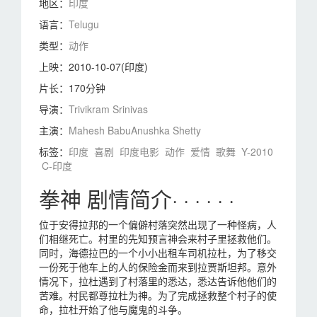
地区：
印度
语言：
Telugu
类型：
动作
上映：
2010-10-07(印度)
片长：
170分钟
导演：
Trivikram Srinivas
主演：
Mahesh Babu
Anushka Shetty
标签：
印度
喜剧
印度电影
动作
爱情
歌舞
Y-2010
C-印度
拳神 剧情简介· · · · · ·
位于安得拉邦的一个偏僻村落突然出现了一种怪病，人
们相继死亡。村里的先知预言神会来村子里拯救他们。
同时，海德拉巴的一个小小出租车司机拉杜，为了移交
一份死于他车上的人的保险金而来到拉贾斯坦邦。意外
情况下，拉杜遇到了村落里的悉达，悉达告诉他他们的
苦难。村民都尊拉杜为神。为了完成拯救整个村子的使
命，拉杜开始了他与魔鬼的斗争。