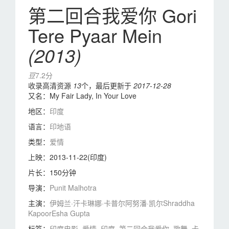
第二回合我爱你 Gori
Tere Pyaar Mein
(2013)
豆
7.2分
收录高清资源
13
个，最后更新于
2017-12-28
又名：
My Fair Lady, In Your Love
地区：
印度
语言：
印地语
类型：
爱情
上映：
2013-11-22(印度)
片长：
150分钟
导演：
Punit Malhotra
主演：
伊姆兰·汗
卡琳娜·卡普尔
阿努潘·凯尔
Shraddha
Kapoor
Esha Gupta
标签：
印度电影
爱情
印度
第二回合我爱你
歌舞
卡