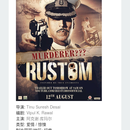
导演
:
Tinu Suresh Desai
编剧
:
Vipul K. Rawal
主演
:
阿克谢·库玛尔
类型:
爱情 / 惊悚
制片国家/地区:
印度