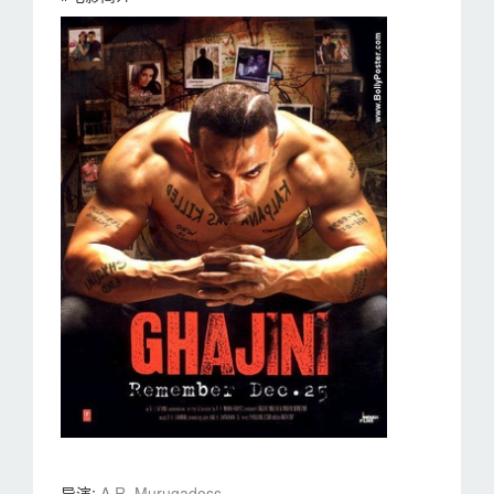
导演
:
A.R. Murugadoss