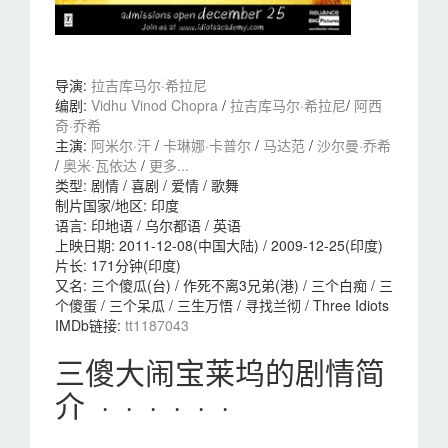
导演
:
拉吉库马尔·希拉尼
编剧
:
Vidhu Vinod Chopra
/
拉吉库马尔·希拉尼
/
阿西
奇·乔希
主演
:
阿米尔·汗
/
卡琳娜·卡普尔
/
马达范
/
沙尔曼·乔希
/
奥米·瓦依达
/
更多...
类型:
剧情 / 喜剧 / 爱情 / 歌舞
制片国家/地区:
印度
语言:
印地语 / 乌尔都语 / 英语
上映日期:
2011-12-08(中国大陆) / 2009-12-25(印度)
片长:
171分钟(印度)
又名:
三个傻瓜(台) / 作死不离3兄弟(港) / 三个白痴 / 三
个傻蛋 / 三个呆瓜 / 三生万悟 / 寻找兰彻 / Three Idiots
IMDb链接:
tt1187043
三傻大闹宝莱坞的剧情简
介 · · · · · ·