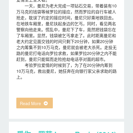
一天，曼尼为老大完成一项钻石交易，带着装有10
万马克的钱袋等候罗拉的接应，然而罗拉的自行车被人
抢走，耽误了约定的接应时间，曼尼只好乘地铁回去。
在地铁车厢里，曼尼扶起身边的乞丐，同时，看见两名
警察向他走来。慌乱中，曼尼下了车，竟然把钱袋忘在
了车厢里。显然，钱袋被乞丐拿走了。此时距离曼尼和
老大约定见面交钱的时间只剩下20分钟，如果20分钟
之内筹集不到10万马克，曼尼就会被老大杀死。走投无
路的曼尼打电话向罗拉求救，如果罗拉20分钟之内不能
赶到，曼尼只能铤而走险抢劫电话亭对面的超市。
考验罗拉爱情的时候到了，为了在20分钟内筹到
10万马克，救出曼尼，她狂奔在向银行家父亲求助的路
上。
Read More