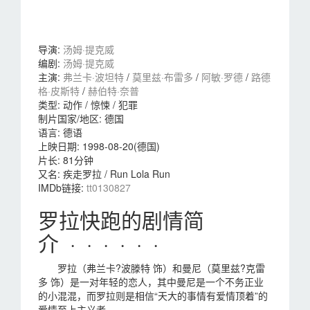
导演
:
汤姆·提克威
编剧
:
汤姆·提克威
主演
:
弗兰卡·波坦特
/
莫里兹·布雷多
/
阿敏·罗德
/
路德
格·皮斯特
/
赫伯特·奈普
类型:
动作 / 惊悚 / 犯罪
制片国家/地区:
德国
语言:
德语
上映日期:
1998-08-20(德国)
片长:
81分钟
又名:
疾走罗拉 / Run Lola Run
IMDb链接:
tt0130827
罗拉快跑的剧情简
介 · · · · · ·
罗拉（弗兰卡?波滕特 饰）和曼尼（莫里兹?克雷
多 饰）是一对年轻的恋人，其中曼尼是一个不务正业
的小混混，而罗拉则是相信“天大的事情有爱情顶着”的
爱情至上主义者。