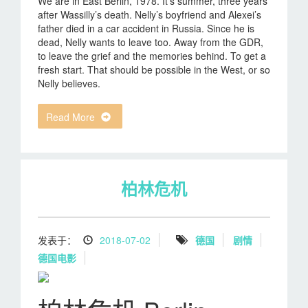
We are in East Berlin, 1978. It’s summer, three years
after Wassilly’s death. Nelly’s boyfriend and Alexei’s
father died in a car accident in Russia. Since he is
dead, Nelly wants to leave too. Away from the GDR,
to leave the grief and the memories behind. To get a
fresh start. That should be possible in the West, or so
Nelly believes.
Read More
柏林危机
发表于：
2018-07-02
德国
剧情
德国电影