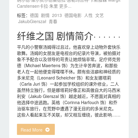
Carstensen
卡拉·朱里
更多...
标签：
德国
剧情
2013
德国电影
人性
文艺
JakubGierszał
青春
纤维之国 剧情简介· · · · · ·
平凡的小警察汤姆得过且过，他喜欢穿上动物外套快乐
歌舞。汤姆的女朋友是电视台的纪录片导演，被拍摄对
象不予配合以及领导的苛责让她烦恼非常。足疗师克劳
德（Michael Maertens 饰）为生计辛苦奔波，和那些
老人在一起他便变得喋喋不休。颇有些洁癖和神经质的
多米尼克（Leonard Scheicher 饰）和女友娜塔莉
（Carla Juri 饰）一起参加学校组织的课外修业，二人
虽然特立独行，但是娜塔莉好像正和高傲自大的马西米
利安（Jakub Gierszal 饰）越走越近，不愿面对真相的
他选择中途逃跑。英格（Corinna Harfouch 饰）和乔
治驱车旅行，在荒野中遭遇了漫无目的的多米尼克。
这些人看起来互不关联，却又相互缠绕，彼此影响……
Read More