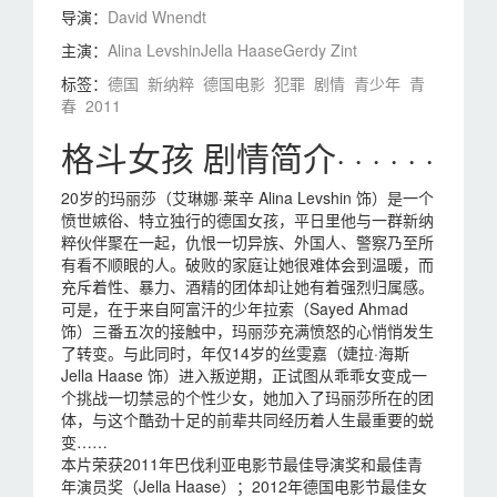
导演：
David Wnendt
主演：
Alina Levshin
Jella Haase
Gerdy Zint
标签：
德国
新纳粹
德国电影
犯罪
剧情
青少年
青
春
2011
格斗女孩 剧情简介· · · · · ·
20岁的玛丽莎（艾琳娜·莱辛 Alina Levshin 饰）是一个
愤世嫉俗、特立独行的德国女孩，平日里他与一群新纳
粹伙伴聚在一起，仇恨一切异族、外国人、警察乃至所
有看不顺眼的人。破败的家庭让她很难体会到温暖，而
充斥着性、暴力、酒精的团体却让她有着强烈归属感。
可是，在于来自阿富汗的少年拉索（Sayed Ahmad
饰）三番五次的接触中，玛丽莎充满愤怒的心悄悄发生
了转变。与此同时，年仅14岁的丝雯嘉（婕拉·海斯
Jella Haase 饰）进入叛逆期，正试图从乖乖女变成一
个挑战一切禁忌的个性少女，她加入了玛丽莎所在的团
体，与这个酷劲十足的前辈共同经历着人生最重要的蜕
变……
本片荣获2011年巴伐利亚电影节最佳导演奖和最佳青
年演员奖（Jella Haase）；2012年德国电影节最佳女