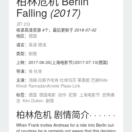
柏林危机 Berlin
Falling
(2017)
豆
7.2分
收录高清资源
4
个，最后更新于
2018-07-02
地区：
德国
语言：
英语
德语
类型：
剧情
上映：
2017-06-20(上海电影节)/2017-07-13(德国)
导演：
肯·杜肯
主演：
汤姆·拉斯齐哈
肯·杜肯
玛莎 莱奥妮 巴赫
Kida
Khodr Ramadan
Amelie Plaas-Link
标签：
德国
德国电影
动作
犯罪
上海电影节
恐怖袭
击
Ken.Duken
剧情
柏林危机 剧情简介· · · · · ·
When Frank invites Andreas for a ride into Berlin out
of courtesy he is certainly not aware that this decision