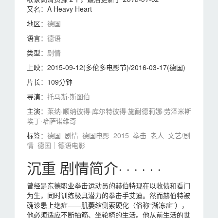
又名：
A Heavy Heart
地区：
德国
语言：
德语
类型：
剧情
上映：
2015-09-12(多伦多电影节)/2016-03-17(德国)
片长：
109分钟
导演：
托马斯·斯图伯
主演：
莱纳·顺纳
彼得·库尔特
彼得·施耐德
莉娜·劳泽米斯
埃丁·哈萨诺维奇
标签：
德国
剧情
德国电影
2015
拳击
老人
文艺/剧
情
德国｜德语电影
沉重 剧情简介· · · · · ·
曾经是东德职业拳击运动员的赫伯特现在以收债和看门
为生，同时训练极具潜力的拳击手艾迪。然而赫伯特被
确诊患上绝症——肌萎缩侧索硬化（俗称“渐冻症”），
他必须适应不断抽筋、坐轮椅的生活。他从前生活的世