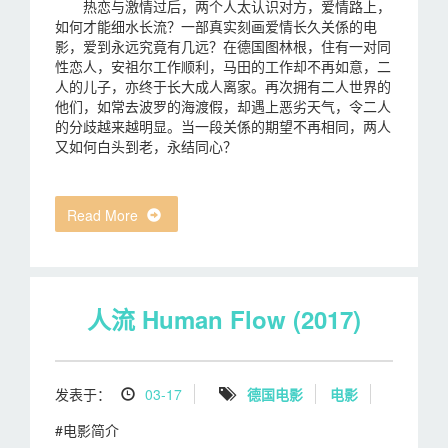
热恋与激情过后，两个人太认识对方，爱情路上，
如何才能细水长流？一部真实刻画爱情长久关係的电
影，爱到永远究竟有几远？在德国图林根，住有一对同
性恋人，安祖尔工作顺利，马田的工作却不再如意，二
人的儿子，亦终于长大成人离家。再次拥有二人世界的
他们，如常去波罗的海渡假，却遇上恶劣天气，令二人
的分歧越来越明显。当一段关係的期望不再相同，两人
又如何白头到老，永结同心？
Read More
人流 Human Flow (2017)
发表于：
03-17
德国电影
电影
#电影简介