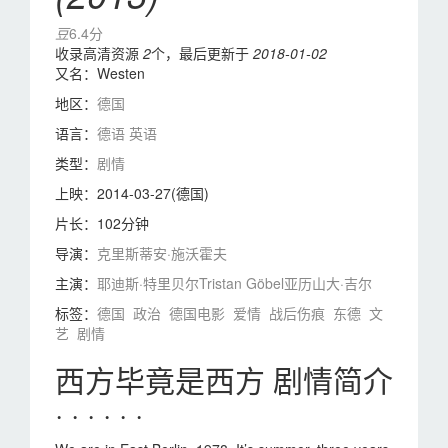
豆
6.4分
收录高清资源
2
个，最后更新于
2018-01-02
又名：
Westen
地区：
德国
语言：
德语
英语
类型：
剧情
上映：
2014-03-27(德国)
片长：
102分钟
导演：
克里斯蒂安·施沃霍夫
主演：
耶迪斯·特里贝尔
Tristan Göbel
亚历山大·吉尔
标签：
德国
政治
德国电影
爱情
战后伤痕
东德
文
艺
剧情
西方毕竟是西方 剧情简介
· · · · · ·