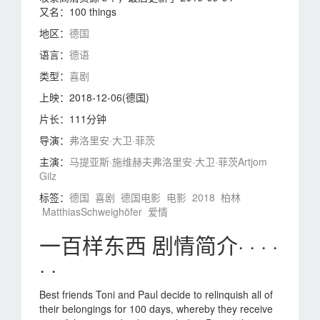
又名：
100 things
地区：
德国
语言：
德语
类型：
喜剧
上映：
2018-12-06(德国)
片长：
111分钟
导演：
弗洛里安·大卫·菲茨
主演：
马提亚斯·施维赫夫
弗洛里安·大卫·菲茨
Artjom
Gilz
标签：
德国
喜剧
德国电影
电影
2018
柏林
MatthiasSchweighöfer
爱情
一百样东西 剧情简介· · · ·
· ·
Best friends Toni and Paul decide to relinquish all of
their belongings for 100 days, whereby they receive