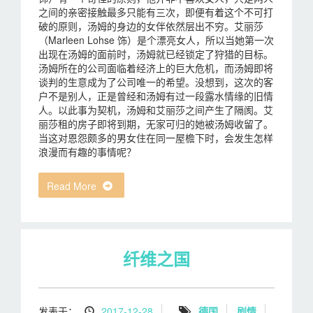
之间的亲密接触最多只能有三次，即便有着这个不可打
破的原则，汤姆的身边的女伴依然层出不穷。艾丽莎
（Marleen Lohse 饰）是个漂亮女人，所以当她第一次
出现在汤姆的面前时，汤姆就已经锁定了狩猎的目标。
汤姆所在的公司面临着经济上的巨大危机，而汤姆即将
谈判的生意成为了公司唯一的希望。没想到，这次的客
户不是别人，正是曾经和汤姆有过一段露水情缘的旧情
人。以此事为契机，汤姆和艾丽莎之间产生了隔阂。艾
丽莎租的房子即将到期，无家可归的她被汤姆收留了。
当这对恩怨颇多的男女住在同一屋檐下时，会发生怎样
浪漫而有趣的事情呢？
Read More
纤维之国
发表于：
2017-12-28
德国
剧情