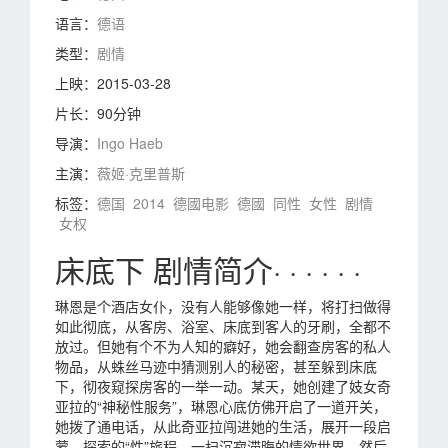
语言：
德语
类型：
剧情
上映：
2015-03-28
片长：
90分钟
导演：
Ingo Haeb
主演：
薇姬·克里普斯
标签：
德国
2014
德國电影
德國
同性
女性
剧情
女权
床底下 剧情简介· · · · · ·
琳恩是个酒店女仆，没有人能够像她一样，将打扫做得
如此彻底，从客房、浴室、床底到客人的牙刷，全都不
放过。但她有个不为人知的癖好，她会翻查房客的私人
物品，从蛛丝马迹中猜测别人的秘密，甚至躲到床底
下，彻夜窥探房客的一举一动。某天，她创建了妓女奇
亚拉的“神秘性服务”，琳恩心底仿佛开启了一道开关，
她拨了通电话，从此奇亚拉闯进她的生活，展开一段启
蒙、探索的“性”旅程，一扫沉寂滞晦的情欲世界。然后