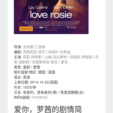
导演
:
克利斯汀·迪特
编剧
:
西西莉亚·埃亨
/
朱丽叶·托希迪
主演
:
莉莉·柯林斯
/
山姆·克拉弗林
/
塔姆欣·伊格顿
/
杰
美·温斯顿
/
克里斯蒂安·库克
/
更多...
类型:
喜剧 / 爱情
制片国家/地区:
德国 / 英国
语言:
英语
上映日期:
2014-10-22(英国)
片长:
102分钟
又名:
亲爱的，原来是你(港) / 真爱绕圈圈(台)
IMDb链接:
tt1638002
爱你，罗茜的剧情简