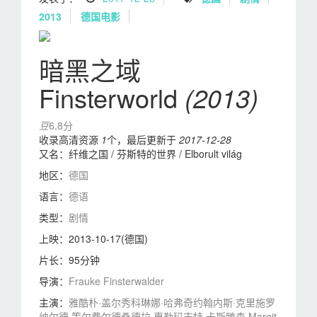
2013
德国电影
暗黑之域
Finsterworld
(2013)
豆
6.8分
收录高清资源
1
个，最后更新于
2017-12-28
又名：
纤维之国 / 芬斯特的世界 / Elborult világ
地区：
德国
语言：
德语
类型：
剧情
上映：
2013-10-17(德国)
片长：
95分钟
导演：
Frauke Finsterwalder
主演：
雅酷朴·盖尔秀
科琳娜·哈弗奇
约翰内斯·克里施
罗
纳尔德·策尔费尔德
桑德拉·惠勒
玛吉特·卡斯滕森 Margit