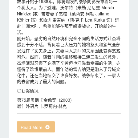
故事开始于1938年，即将爆发的战争阴影笼罩着每一
个犹太人。为了避难，沃尔特（米勒·尼尼兹 Merab
Ninidze 饰）带着妻子杰塔（茱莉安·柯勒 Juliane
Köhler 饰）和女儿雷吉纳（莉·克卡 Lea Kurka 饰）远
赴非洲大陆，希望能够在那里躲避战火，开始新的生
活。
刚开始，恶劣的自然环境和完全不同的生活方式让杰塔
感到十分不适，背负着巨大压力的她将怒火和怨气全部
发泄在了丈夫身上，夫妻两人之间的关系因此变得岌岌
可危。然而，随着时间的推移和接二连三发生的意外，
杰塔渐渐习惯了充满了辛苦但也洋溢着幸福的生活，亦
懂得了珍惜眼前人。而年幼的雷吉纳更是融入了异域文
化中，还在当地结交了许多好友。战争结束了，一家人
的去留成为了最大的问题。
◎获奖情况
第75届奥斯卡金像奖 (2003)
最佳外语片 卡罗莉内·林克
Read More