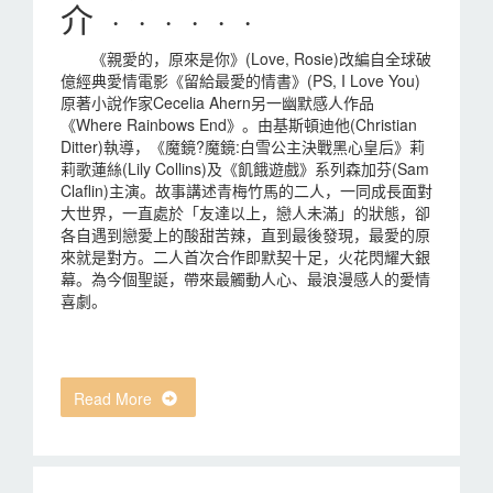
介 · · · · · ·
《親愛的，原來是你》(Love, Rosie)改編自全球破
億經典愛情電影《留給最愛的情書》(PS, I Love You)
原著小說作家Cecelia Ahern另一幽默感人作品
《Where Rainbows End》。由基斯頓迪他(Christian
Ditter)執導，《魔鏡?魔鏡:白雪公主決戰黑心皇后》莉
莉歌蓮絲(Lily Collins)及《飢餓遊戲》系列森加芬(Sam
Claflin)主演。故事講述青梅竹馬的二人，一同成長面對
大世界，一直處於「友達以上，戀人未滿」的狀態，卻
各自遇到戀愛上的酸甜苦辣，直到最後發現，最愛的原
來就是對方。二人首次合作即默契十足，火花閃耀大銀
幕。為今個聖誕，帶來最觸動人心、最浪漫感人的愛情
喜劇。
Read More