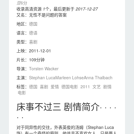
豆
6分
收录高清资源
1
个，最后更新于
2017-12-27
又名：
无性不是问题的答案
地区：
德国
语言：
德语
类型：
喜剧
上映：
2011-12-01
片长：
109分钟
导演：
Torsten Wacker
主演：
Stephan Luca
Marleen Lohse
Anna Thalbach
标签：
德国
喜剧
爱情
德国电影
2011
文艺
剧情
电影
床事不过三 剧情简介· · · ·
· ·
对于同异性的交往，外表英俊的汤姆（Stephan Luca
饰）有一个奇怪的原则，他并非不喜欢女人，只是两人