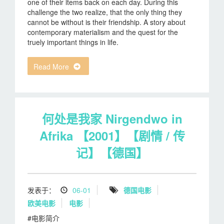
one of their items back on each day. During this
challenge the two realize, that the only thing they
cannot be without is their friendship. A story about
contemporary materialism and the quest for the
truely important things in life.
Read More
何处是我家 Nirgendwo in
Afrika 【2001】【剧情 / 传
记】【德国】
发表于：
06-01
德国电影
欧美电影
电影
#电影简介