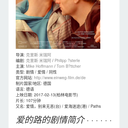
导演
:
克里斯·米瑞阿
编剧
:
克里斯·米瑞阿
/
Philipp ?sterle
主演
:
Mike Hoffmann
/
Tom B?ttcher
类型:
剧情 / 爱情 / 同性
官方网站:
http://www.einweg-film.de/de
制片国家/地区:
德国
语言:
德语
上映日期:
2017-02-13(柏林电影节)
片长:
107分钟
又名:
爱情，别来无恙(台) / 爱海迷途(港) / Paths
爱的路的剧情简介
· · · · · ·