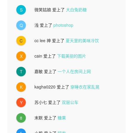
微笑姑娘
爱上了
大白兔奶糖
S
浅
爱上了
photoshop
Q
cc lee 神
爱上了
夏天里的美味冷饮
C
cain
爱上了
下载美丽的图片
X
嘉敏
爱上了
一个人在房间上网
T
kagha0220
爱上了
穿睡衣在家乱晃
K
苏小七
爱上了
双层公车
Y
末默
爱上了
糖果
8
小煎
爱上了
短发