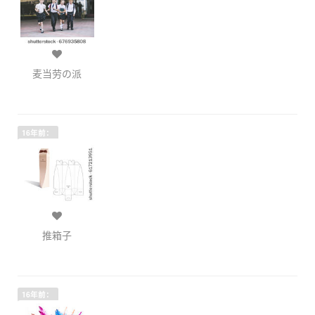
麦当劳の派
16年前：
推箱子
16年前：