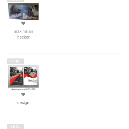
maximilian
hecker
14年前：
design
15年前：