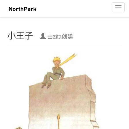
小王子
菜
单
导
航
小王子
由
zita
创建