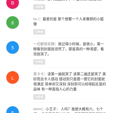
B
14年前
bu i
：最爱的是 那个想要一个人来眷顾的小狐
8
狸
14年前
一切都很安静
：我记得小时候，是很小，第一
5
眼看到封面就讶然了，那是真的一种渴望，看
完就哭了。
14年前
莱卡卡
：读第一遍就哭了 读第二遍还是哭了 美
L
好而且令人感动 感动到只是摸一摸它的封面就
很满足 简单却又深刻 深刻到可以经得起反复的
品味 有一种直指人心的力量
14年前
eemx
：小王子： 人吗？我想大概有六、七个
5