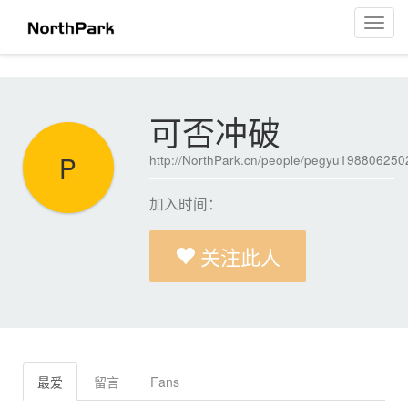
可否冲破
菜
单
导
航
可否冲破
P
http://NorthPark.cn/people/pegyu198806250
加入时间：
关注此人
最爱
留言
Fans