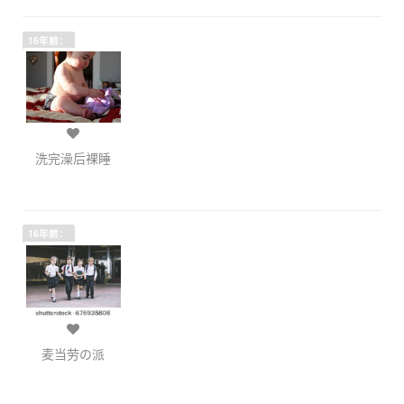
16年前：
洗完澡后裸睡
16年前：
麦当劳の派