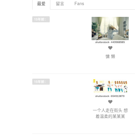
最爱
留言
Fans
15年前：
慵 懒
15年前：
一个人走在街头 想
着温柔的某某某