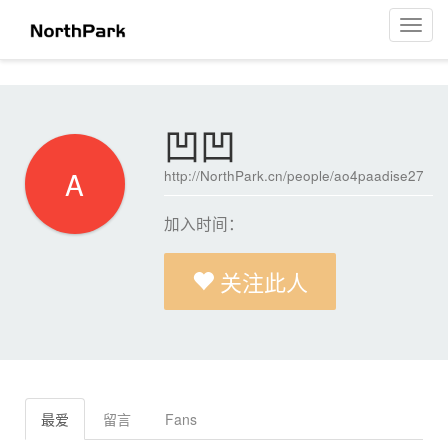
凹凹
菜
单
导
航
凹凹
A
http://NorthPark.cn/people/ao4paadise27
加入时间：
关注此人
最爱
留言
Fans