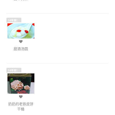
14年前：
甜酒汤圆
14年前：
奶奶的老铁皮饼
干桶