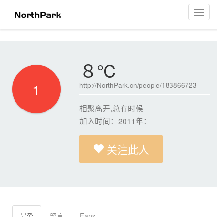
８℃
菜
单
导
航
８℃
1
http://NorthPark.cn/people/183866723
相聚离开,总有时候
加入时间：2011年：
关注此人
最爱
留言
Fans