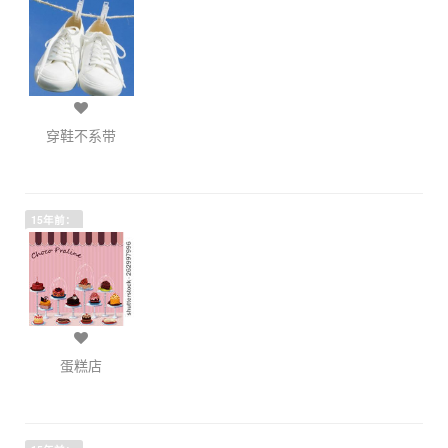
穿鞋不系带
15年前：
蛋糕店