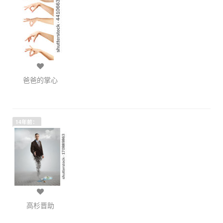
爸爸的掌心
14年前：
高杉晋助