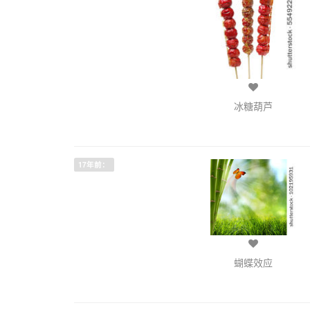
冰糖葫芦
17年前：
蝴蝶效应