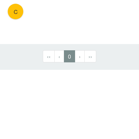
C
‹‹
‹
0
›
››