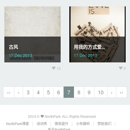
古风
用我的方式爱...
17 Dec 2013
17 Dec 2013
12
9
‹‹
‹
3
4
5
6
7
8
9
10
›
››
2014 ©
NorthPark. ALL Rights Reserved.
NorthPark博客
诗词秀
情商提升
小布静听
赞助我们
关于NorthPark