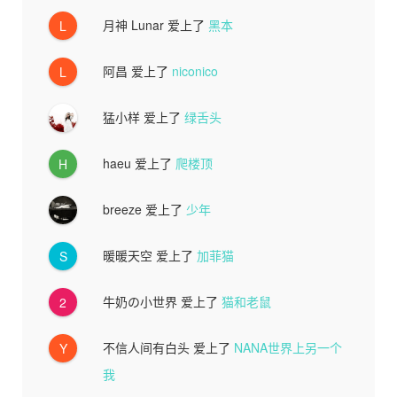
月神 Lunar
爱上了
黑本
L
阿昌
爱上了
niconico
L
猛小样
爱上了
绿舌头
haeu
爱上了
爬楼顶
H
breeze
爱上了
少年
暖暖天空
爱上了
加菲猫
S
牛奶の小世界
爱上了
猫和老鼠
2
不信人间有白头
爱上了
NANA世界上另一个
Y
我