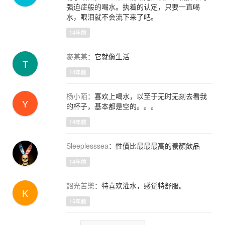
强迫症般的喝水。执着的认定，只要一直喝
水，眼泪就不会流下来了吧。
14年前
麥某某
：它就像生活
T
14年前
杨小陌
：喜欢上喝水，以至于无时无刻去看我
Y
的杯子，基本都是空的。。。
14年前
Sleeplesssea
：性價比最最最高的養顏飲品
14年前
韶光苦樂
：特喜欢灌水，感觉特舒服。
K
15年前