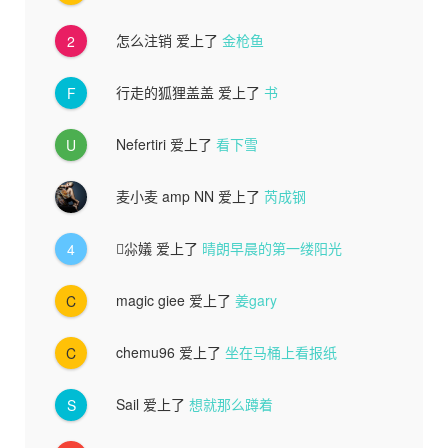
怎么注销
爱上了
金枪鱼
2
行走的狐狸盖盖
爱上了
书
F
Nefertiri
爱上了
看下雪
U
麦小麦 amp NN
爱上了
芮成钢
尛嬟
爱上了
晴朗早晨的第一缕阳光
4
magic giee
爱上了
姜gary
C
chemu96
爱上了
坐在马桶上看报纸
C
Sail
爱上了
想就那么蹲着
S