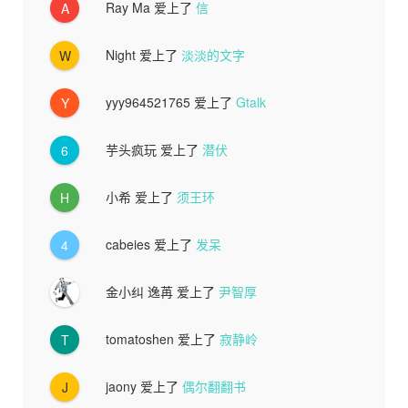
Ray Ma
爱上了
信
A
Night
爱上了
淡淡的文字
W
yyy964521765
爱上了
Gtalk
Y
芋头疯玩
爱上了
潜伏
6
小希
爱上了
须王环
H
cabeies
爱上了
发呆
4
金小纠 逸苒
爱上了
尹智厚
tomatoshen
爱上了
寂静岭
T
jaony
爱上了
偶尔翻翻书
J