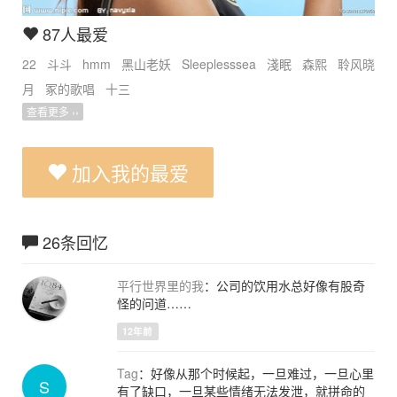
87人最爱
22
斗斗
hmm
黑山老妖
Sleeplesssea
淺眠
森熙
聆风晓
月
冢的歌唱
十三
查看更多 ››
加入我的最爱
26条回忆
平行世界里的我
：公司的饮用水总好像有股奇
怪的问道……
12年前
Tag
：好像从那个时候起，一旦难过，一旦心里
S
有了缺口，一旦某些情绪无法发泄，就拼命的