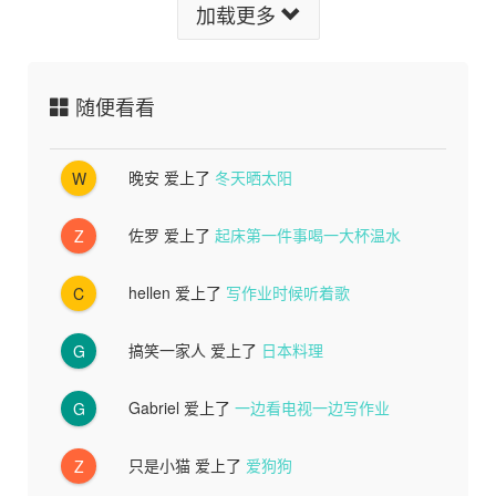
加载更多
随便看看
晚安
爱上了
冬天晒太阳
W
佐罗
爱上了
起床第一件事喝一大杯温水
Z
hellen
爱上了
写作业时候听着歌
C
搞笑一家人
爱上了
日本料理
G
Gabriel
爱上了
一边看电视一边写作业
G
只是小猫
爱上了
爱狗狗
Z