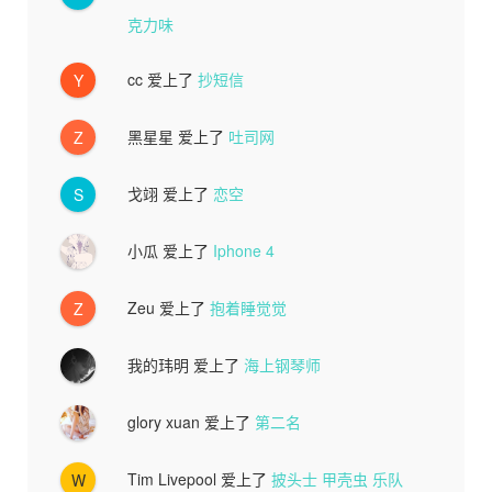
克力味
cc
爱上了
抄短信
Y
黑星星
爱上了
吐司网
Z
戈翊
爱上了
恋空
S
小瓜
爱上了
Iphone 4
Zeu
爱上了
抱着睡觉觉
Z
我的玮明
爱上了
海上钢琴师
glory xuan
爱上了
第二名
Tim Livepool
爱上了
披头士 甲壳虫 乐队
W