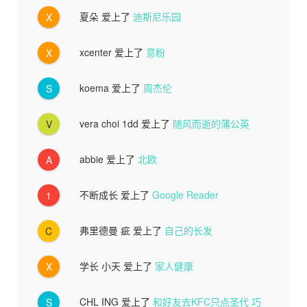
夏朵
爱上了
迪斯尼乐园
X
xcenter
爱上了
意粉
X
koema
爱上了
周杰伦
S
vera choi 1dd
爱上了
随风而逝的蒲公英
V
abbie
爱上了
北欧
A
不断成长
爱上了
Google Reader
1
弗里德曼 疵
爱上了
自己的长发
C
学长 小天
爱上了
家人健康
X
CHL ING
爱上了
和好友去KFC只点圣代 巧
S