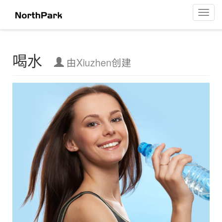
喝水
菜
单
导
航
喝水
由
Xiuzhen
创建