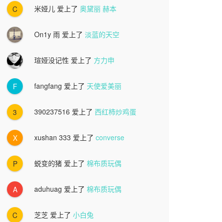
米娅儿
爱上了
奥黛丽 赫本
C
On1y 雨
爱上了
淡蓝的天空
瑄娅没记性
爱上了
方力申
fangfang
爱上了
天使爱美丽
F
390237516
爱上了
西红柿炒鸡蛋
3
xushan 333
爱上了
converse
X
蜕变的猪
爱上了
棉布质玩偶
P
aduhuag
爱上了
棉布质玩偶
A
芝芝
爱上了
小白兔
C