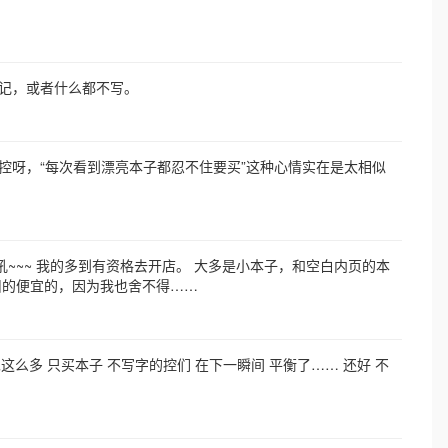
记，或者什么都不写。
控呀，“每次看到漂亮本子都忍不住要买”这种心情实在是太相似
~~~ 我的多到有资格去开店。 大多是小本子，和空白内页的本
旧的便宜的，因为我也舍不得……
这么多 只买本子 不写字的控们 在下一瞬间 平衡了…… 还好 不