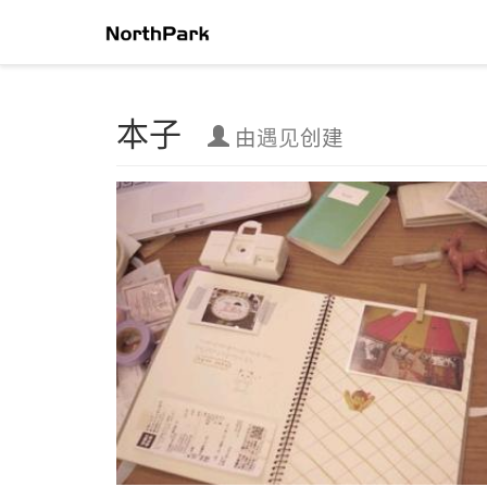
本子
本子
由
遇见
创建