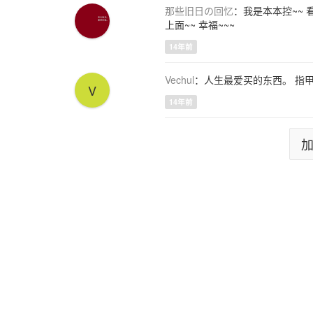
那些旧日の回忆
：我是本本控~~
上面~~ 幸福~~~
14年前
Vechul
：人生最爱买的东西。 指
V
14年前