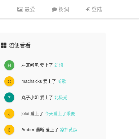
习
最爱
树洞
登陆
随便看看
左耳听见
爱上了
幻想
H
machsicks
爱上了
听歌
C
丸子小姐
爱上了
北极光
7
jolei
爱上了
今天爱上了采麦
J
Amber 遇断
爱上了
凉拌黄瓜
3