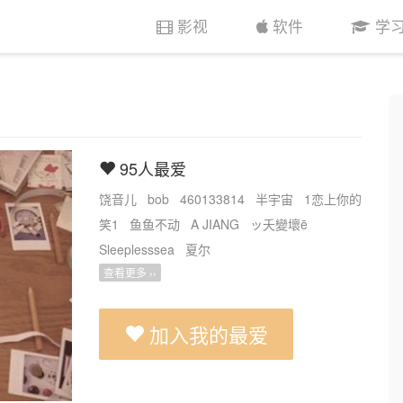
影视
软件
学
95人最爱
饶音儿
bob
460133814
半宇宙
1恋上你的
笑1
鱼鱼不动
A JIANG
ッ夭變壞ē
Sleeplesssea
夏尔
查看更多 ››
加入我的最爱