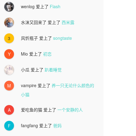
wenlog
爱上了
Flash
水沫又回来了
爱上了
西米露
风忻瓶子
爱上了
songtaste
3
Mio
爱上了
初恋
Y
小瓜
爱上了
趴着睡觉
vampire
爱上了
养一只无论什么颜色的
M
小猫
爱吃鱼的猫
爱上了
一个安静的人
A
fangfang
爱上了
爸妈
F