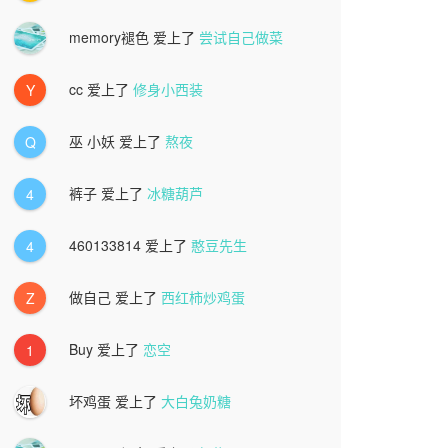
memory褪色
爱上了
尝试自己做菜
cc
爱上了
修身小西装
Y
巫 小妖
爱上了
熬夜
Q
裤子
爱上了
冰糖葫芦
4
460133814
爱上了
憨豆先生
4
做自己
爱上了
西红柿炒鸡蛋
Z
Buy
爱上了
恋空
1
坏鸡蛋
爱上了
大白兔奶糖