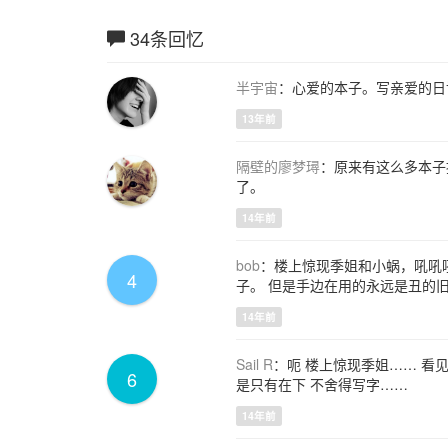
34条回忆
半宇宙
：心爱的本子。写亲爱的日
13年前
隔壁的廖梦璕
：原来有这么多本子
了。
14年前
bob
：楼上惊现季姐和小蜗，吼吼吼
4
子。 但是手边在用的永远是丑的
14年前
Sail R
：呃 楼上惊现季姐…… 看见
6
是只有在下 不舍得写字……
14年前