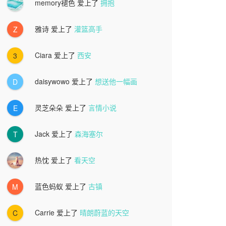
memory褪色
爱上了
拥抱
雅诗
爱上了
灌篮高手
Z
Ciara
爱上了
西安
3
daisywowo
爱上了
想送他一幅画
D
灵芝朵朵
爱上了
言情小说
E
Jack
爱上了
森海塞尔
T
热忱
爱上了
看天空
蓝色蚂蚁
爱上了
古镇
M
Carrie
爱上了
晴朗蔚蓝的天空
C