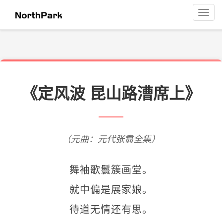
菜
单
导
航
《定风波 昆山路漕席上》
（元曲：元代张翥全集）
舞袖歌鬟簇画堂。
就中偏是展家娘。
待道无情还有思。