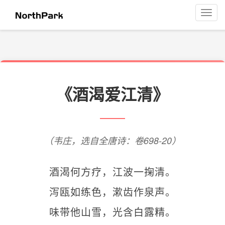
菜
单
导
航
《酒渴爱江清》
（韦庄，选自全唐诗：卷698-20）
酒渴何方疗，江波一掬清。
泻瓯如练色，漱齿作泉声。
味带他山雪，光含白露精。