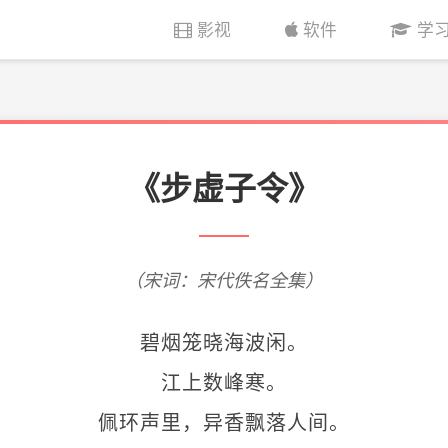
影视
软件
学
《步虚子令》
（宋词：宋代佚名全集）
碧烟笼晓海波闲。
江上数峰寒。
佩环声里，异香飘落人间。