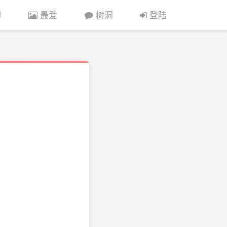
习
最爱
树洞
登陆