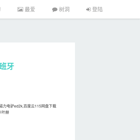
习
最爱
树洞
登陆
西班牙
力电驴ed2k,百度云115网盘下载
·卡叶赫