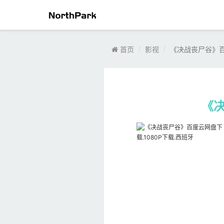
首页
影视
《决战丧尸谷》百
《决