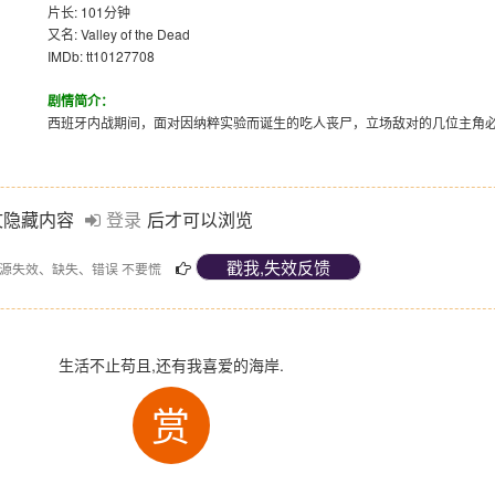
片长: 101分钟
又名: Valley of the Dead
IMDb: tt10127708
剧情简介：
西班牙内战期间，面对因纳粹实验而诞生的吃人丧尸，立场敌对的几位主角
文隐藏内容
登录
后才可以浏览
源失效、缺失、错误 不要慌
生活不止苟且,还有我喜爱的海岸.
赏