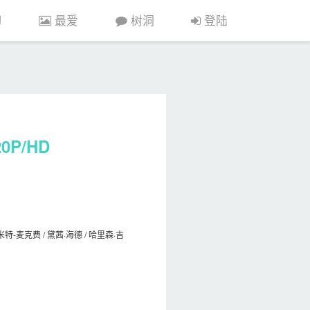
习
最爱
树洞
登陆
0P/HD
米特-麦克费 / 黛茜·海德 / 哈里森·吉