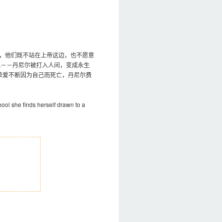
，他们既不站在上帝这边，也不愿意
咒－－丹尼尔被打入人间，变成永生
挚爱不断因为自己而死亡，丹尼尔费
hool she finds herself drawn to a