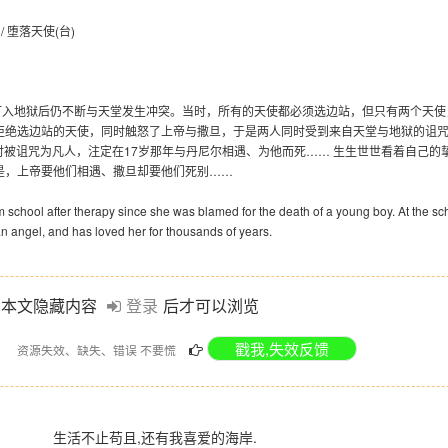
/ 堕落天使(台)
打入地狱后仍不断与天堂发生冲突。当时，所有的天使都必须选边站，但只有两个天使
拒绝选边站的天使，同时触怒了上帝与撒旦，于是两人同时受到来自天堂与地狱的诅
时被诅咒为凡人，注定在17岁那年与丹尼尔相遇、为他而死…… 生生世世看着自己的
是，上帝要他们相遇、撒旦却要他们死别……
orm school after therapy since she was blamed for the death of a young boy. At the sc
an angel, and has loved her for thousands of years.
本文隐藏内容
登录
后才可以浏览
资源失效、缺失、错误 不要慌
生活不止苟且,还有我喜爱的海岸.