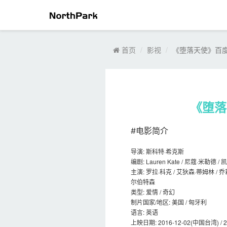
首页
影视
《堕落天使》百度云盘
《堕落天
#电影简介
导演: 斯科特·希克斯
编剧: Lauren Kate / 尼蔻·米勒德 
主演: 罗拉·科克 / 艾狄森·蒂姆林 / 
尔伯特森
类型: 爱情 / 奇幻
制片国家/地区: 美国 / 匈牙利
语言: 英语
上映日期: 2016-12-02(中国台湾) / 