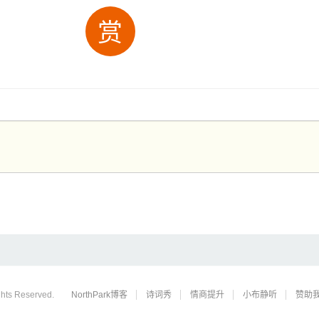
赏
hts Reserved.
NorthPark博客
诗词秀
情商提升
小布静听
赞助