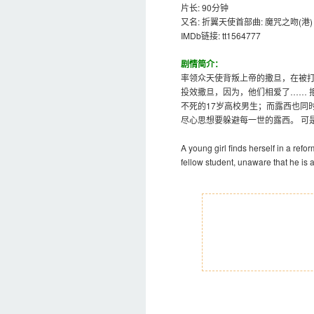
片长: 90分钟
又名: 折翼天使首部曲: 魔咒之吻(港) 
IMDb链接: tt1564777
剧情简介：
率领众天使背叛上帝的撒旦，在被
投效撒旦，因为，他们相爱了…… 
不死的17岁高校男生；而露西也同
尽心思想要躲避每一世的露西。 可
A young girl finds herself in a ref
fellow student, unaware that he is 