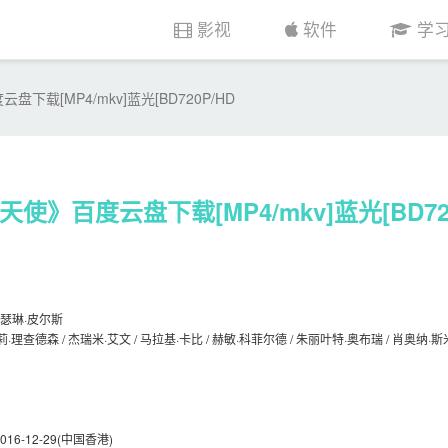
影视
软件
学
下载[MP4/mkv]蓝光[BD720P/HD
使》百度云盘下载[MP4/mkv]蓝光[BD72
/ 凯瑟琳·皮尔斯
乔莉·理查德森 / 杰瑞米·艾文 / 马拉基·卡比 / 赫敏·科菲尔德 / 朱丽叶特·奥布瑞 / 肖奥纳·斯
2016-12-29(中国香港)