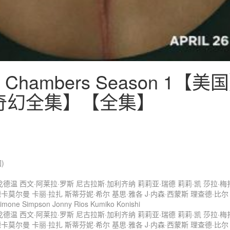
Chambers Season 1【
 / 奇幻全集】【全集】
)
戈德温
西文·阿莱拉·罗斯
尼古拉斯·加利齐纳
莉莉亚·瑞德
莉莉·凯
莎拉·梅
德卡莫尔曼
卡丽·拉扎
斯蒂芬妮·希尔
基思·雅各
J·内森·西蒙斯
理查德·比尔
Simone Simpson
Jonny Rios
Kumiko Konishi
戈德温
西文·阿莱拉·罗斯
尼古拉斯·加利齐纳
莉莉亚·瑞德
莉莉·凯
莎拉·梅
德卡莫尔曼
卡丽·拉扎
斯蒂芬妮·希尔
基思·雅各
J·内森·西蒙斯
理查德·比尔