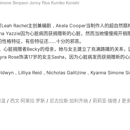
Simone Simpson
Jonny Rios
Kumiko Konishi
订Leah Rachel主创兼编剧﹑Akela Cooper当制作人的超自然
ha Yazzie因为心脏病而获捐赠新的心脏，然而当她慢慢揭开
的性格特征，有些特征还……十分的邪恶。
ancy，心脏捐赠者Becky的母亲，她与女主建立了充满踌躇的关系，
Alyra Rose饰演17岁的女主Sasha，因为心脏病发而获捐赠
﹑Lilliya Reid﹑Nicholas Galitzine﹑Kyanna Simone Sim
德温
/
西文·阿莱拉·罗斯
/
尼古拉斯·加利齐纳
/
莉莉亚·瑞德
/
更