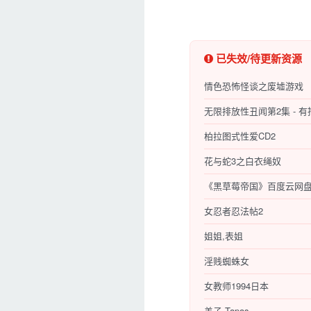
已失效/待更新资源
情色恐怖怪谈之废墟游戏
无限排放性丑闻第2集 - 
柏拉图式性爱CD2
花与蛇3之白衣绳奴
《黑草莓帝国》百度云网盘
女忍者忍法帖2
姐姐,表姐
淫贱蜘蛛女
女教师1994日本
盖子-Tapas