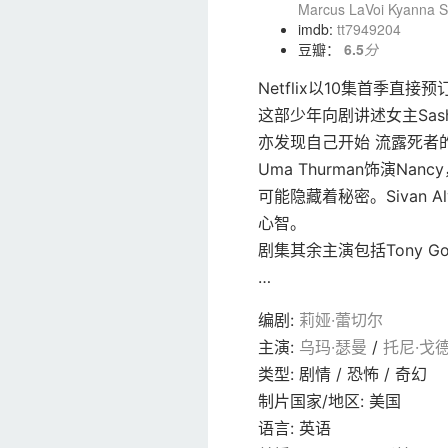
Marcus LaVoi
Kyanna 
imdb:
tt7949204
豆瓣：
6.5
分
Netflix以10集首季直接预
这部少年向剧讲述女主Sas
亦发现自己开始 流露死者
Uma Thurman饰演N
可能隐藏着秘密。Sivan 
心智。
剧集其余主演包括Tony Goldwyn
…
编剧
:
莉娅·蕾切尔
主演
:
乌玛·瑟曼
/
托尼·戈
类型:
剧情 / 恐怖 / 奇幻
制片国家/地区:
美国
语言:
英语