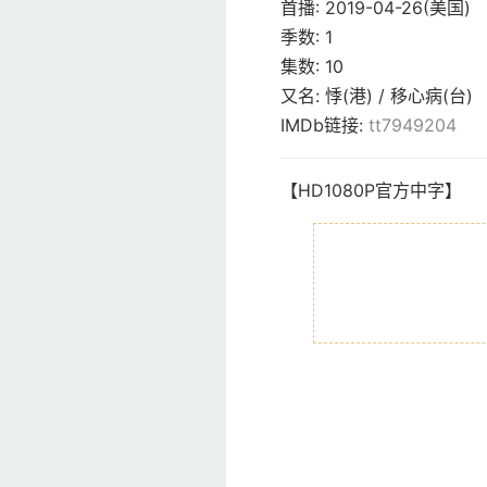
首播:
2019-04-26(美国)
季数:
1
集数:
10
又名:
悸(港) / 移心病(台)
IMDb链接:
tt7949204
【HD1080P官方中字】