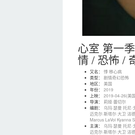
心室 第一季 
情 / 恐怖
又名：
悸
移心病
类型：
剧情
奇幻
恐怖
地区：
美国
年份：
2019
上映：
2019-04-26(美国
导演：
莉娅·蕾切尔
编剧：
乌玛·瑟曼
托尼·
迈克尔·斯塔尔·大卫
洁
Marcus LaVoi
Kyanna 
主演：
乌玛·瑟曼
托尼·
迈克尔·斯塔尔·大卫
洁