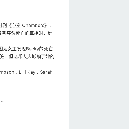
题材剧《心室 Chambers》，
捐赠者突然死亡的真相时，她
因为女主发现Becky的死亡
新的心脏，但这却大大影响了她的
pson﹑Lilli Kay﹑Sarah
多…