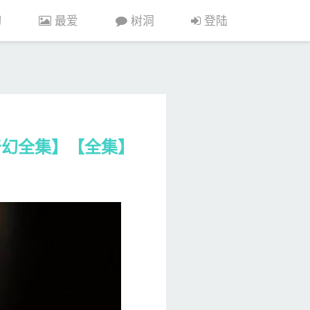
习
最爱
树洞
登陆
 / 奇幻全集】【全集】