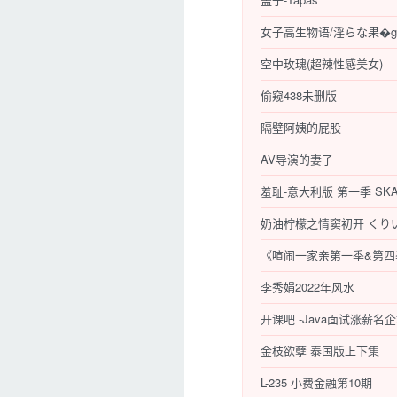
女子高生物语/淫らな果�g
空中玫瑰(超辣性感美女)
偷窥438未删版
隔壁阿姨的屁股
AV导演的妻子
羞耻-意大利版 第一季 SKAM It
奶油柠檬之情窦初开 くり
《喧闹一家亲第一季&第四
李秀娟2022年风水
金枝欲孽 泰国版上下集
L-235 小费金融第10期