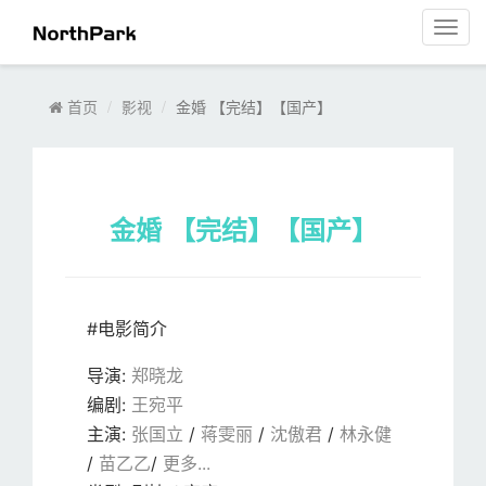
菜
单
导
航
首页
影视
金婚 【完结】【国产】
金婚 【完结】【国产】
#电影简介
导演
:
郑晓龙
编剧
:
王宛平
主演
:
张国立
/
蒋雯丽
/
沈傲君
/
林永健
/
苗乙乙
/
更多...