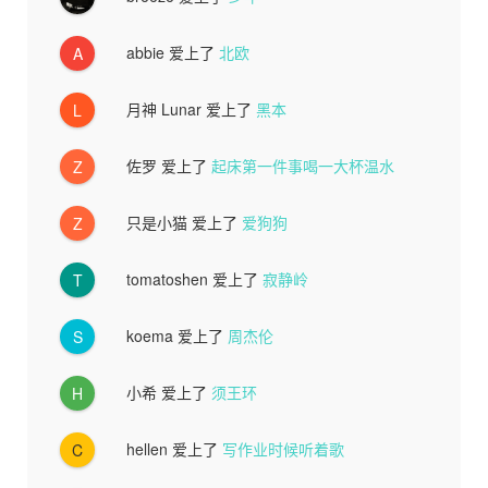
abbie
爱上了
北欧
A
月神 Lunar
爱上了
黑本
L
佐罗
爱上了
起床第一件事喝一大杯温水
Z
只是小猫
爱上了
爱狗狗
Z
tomatoshen
爱上了
寂静岭
T
koema
爱上了
周杰伦
S
小希
爱上了
须王环
H
hellen
爱上了
写作业时候听着歌
C