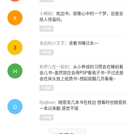
小棉袄
：枕边书，就像心中的一个梦，总是会
X
给人惊喜的。
15年前
永远的小王子
：读着书睡过去~~
3
15年前
和伊儿在一起的
：从小养成的习惯会在睡前看
H
会儿书~虽然现在会用PSP看电子书~不过还是
会在床头放上纸质书~想起就翻几页看看~
15年前
flyigbue
：随意丢几本书在枕边 想看时也随意抓
D
一本过来翻 感觉不错
15年前