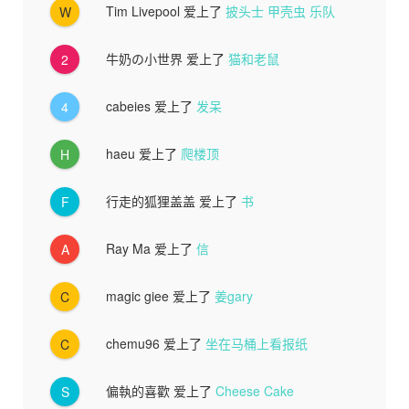
Tim Livepool
爱上了
披头士 甲壳虫 乐队
W
牛奶の小世界
爱上了
猫和老鼠
2
cabeies
爱上了
发呆
4
haeu
爱上了
爬楼顶
H
行走的狐狸盖盖
爱上了
书
F
Ray Ma
爱上了
信
A
magic giee
爱上了
姜gary
C
chemu96
爱上了
坐在马桶上看报纸
C
偏執的喜歡
爱上了
Cheese Cake
S