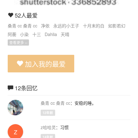
52人最爱
桑青 cc 桑青 cc
净依
永远的小王子
十月末的白
如影若幻
阿蘅
小染
十三
Dahlia
天晴
查看更多 ››
加入我的最爱
12条回忆
桑青 cc 桑青 cc
：安稳的睡。
12年前
z哈哈灵
：习惯
Z
14年前