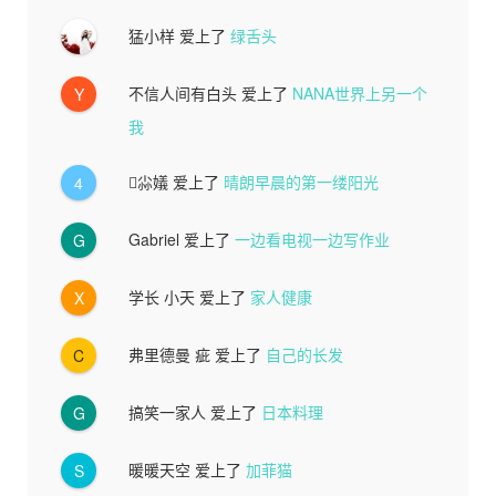
猛小样
爱上了
绿舌头
不信人间有白头
爱上了
NANA世界上另一个
Y
我
尛嬟
爱上了
晴朗早晨的第一缕阳光
4
Gabriel
爱上了
一边看电视一边写作业
G
学长 小天
爱上了
家人健康
X
弗里德曼 疵
爱上了
自己的长发
C
搞笑一家人
爱上了
日本料理
G
暖暖天空
爱上了
加菲猫
S