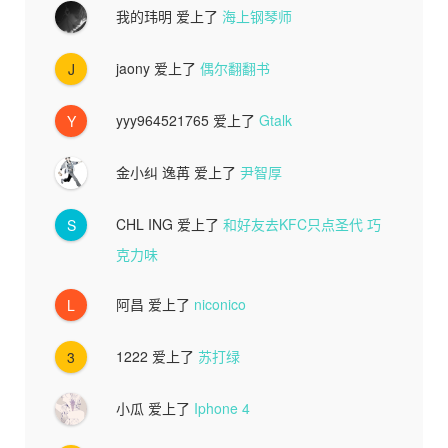
我的玮明
爱上了
海上钢琴师
jaony
爱上了
偶尔翻翻书
J
yyy964521765
爱上了
Gtalk
Y
金小纠 逸苒
爱上了
尹智厚
CHL ING
爱上了
和好友去KFC只点圣代 巧
S
克力味
阿昌
爱上了
niconico
L
1222
爱上了
苏打绿
3
小瓜
爱上了
Iphone 4