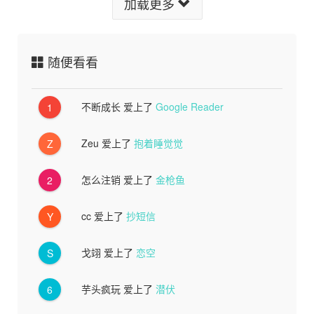
加载更多
随便看看
不断成长
爱上了
Google Reader
1
Zeu
爱上了
抱着睡觉觉
Z
怎么注销
爱上了
金枪鱼
2
cc
爱上了
抄短信
Y
戈翊
爱上了
恋空
S
芋头疯玩
爱上了
潜伏
6