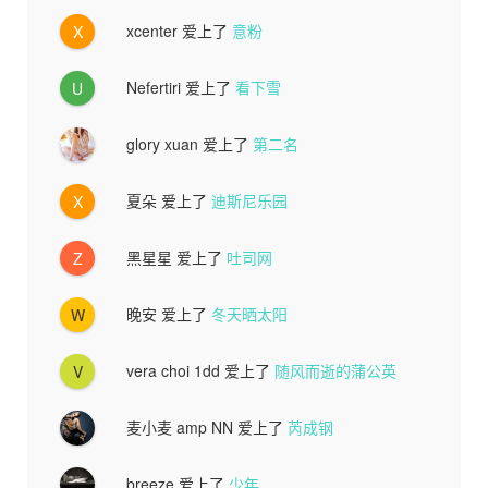
xcenter
爱上了
意粉
X
Nefertiri
爱上了
看下雪
U
glory xuan
爱上了
第二名
夏朵
爱上了
迪斯尼乐园
X
黑星星
爱上了
吐司网
Z
晚安
爱上了
冬天晒太阳
W
vera choi 1dd
爱上了
随风而逝的蒲公英
V
麦小麦 amp NN
爱上了
芮成钢
breeze
爱上了
少年