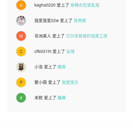
kagha0220
爱上了
穿睡衣在家乱晃
K
我爱我爱22w
爱上了
背带裤
非洲美人
爱上了
贝尔多爸爸的泡芙工房
M
cffs021ht
爱上了
台球
C
小洛
爱上了
晚安
繁小薇
爱上了
安妮宝贝
P
末默
爱上了
糖果
8