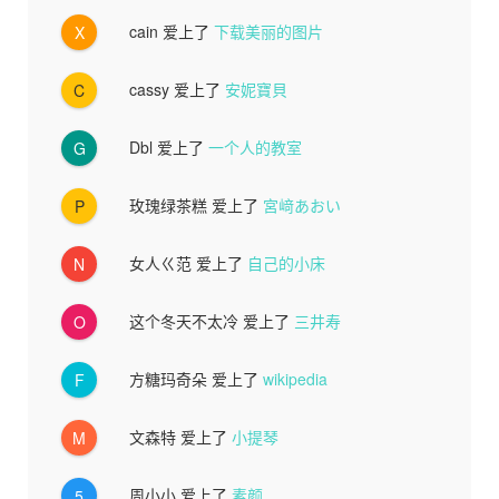
cain
爱上了
下载美丽的图片
X
cassy
爱上了
安妮寶貝
C
Dbl
爱上了
一个人的教室
G
玫瑰绿茶糕
爱上了
宮﨑あおい
P
女人ㄍ范
爱上了
自己的小床
N
这个冬天不太冷
爱上了
三井寿
O
方糖玛奇朵
爱上了
wikipedia
F
文森特
爱上了
小提琴
M
周小小
爱上了
素颜
5