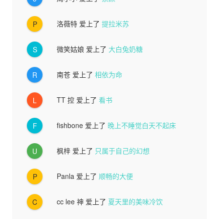
洛薇特
爱上了
提拉米苏
P
微笑姑娘
爱上了
大白兔奶糖
S
南苍
爱上了
相依为命
R
TT 控
爱上了
看书
L
fishbone
爱上了
晚上不睡觉白天不起床
F
枫梓
爱上了
只属于自己的幻想
U
Panla
爱上了
顺畅的大便
P
cc lee 神
爱上了
夏天里的美味冷饮
C