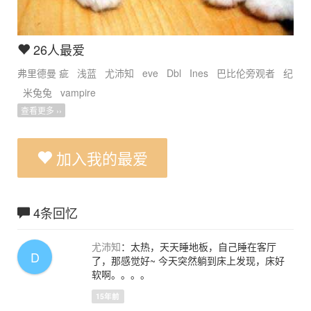
26人最爱
弗里德曼 疵
浅蓝
尤沛知
eve
Dbl
Ines
巴比伦旁观者
纪
米兔兔
vampire
查看更多 ››
加入我的最爱
4条回忆
尤沛知
：太热，天天睡地板，自己睡在客厅
D
了，那感觉好~ 今天突然躺到床上发现，床好
软啊。。。。
15年前