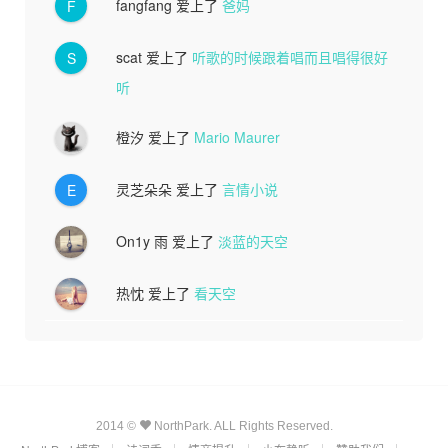
fangfang
爱上了
爸妈
F
scat
爱上了
听歌的时候跟着唱而且唱得很好
S
听
橙汐
爱上了
Mario Maurer
灵芝朵朵
爱上了
言情小说
E
On1y 雨
爱上了
淡蓝的天空
热忱
爱上了
看天空
2014 ©
NorthPark. ALL Rights Reserved.