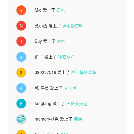
Mio
爱上了
初恋
Y
莫小西
爱上了
满地银杏叶
N
Buy
爱上了
恋空
1
裤子
爱上了
冰糖葫芦
4
390237516
爱上了
西红柿炒鸡蛋
3
蒽 幸福
爱上了
twilight
4
fangfang
爱上了
天使爱美丽
F
memory褪色
爱上了
拥抱