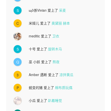
щǒ係Vivian
爱上了
采麦
S
米娅儿
爱上了
奥黛丽 赫本
C
meditic
爱上了
卫衣
十号
爱上了
旋转木马
S
巫 小妖
爱上了
熬夜
Q
Amber 遇断
爱上了
凉拌黄瓜
3
蜕变的猪
爱上了
棉布质玩偶
P
小瓜
爱上了
趴着睡觉