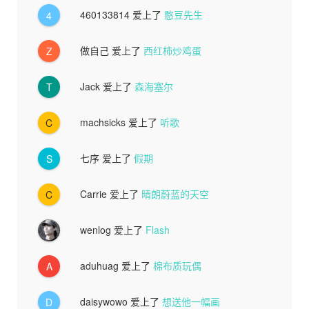
460133814
爱上了
憨豆先生
4
做自己
爱上了
西红柿炒鸡蛋
Z
Jack
爱上了
森海塞尔
T
machsicks
爱上了
听歌
C
七序
爱上了
假期
S
Carrie
爱上了
晴朗蔚蓝的天空
C
wenlog
爱上了
Flash
aduhuag
爱上了
棉布质玩偶
A
daisywowo
爱上了
想送他一幅画
D