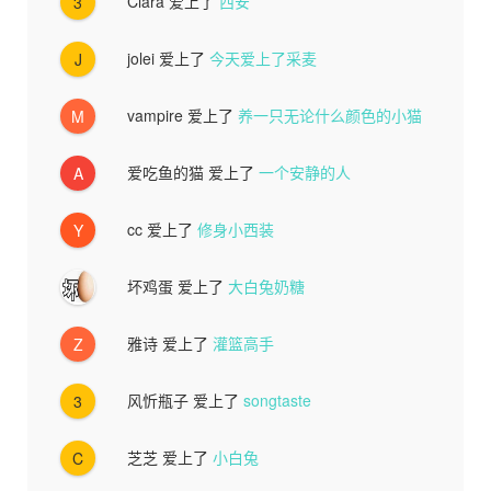
Ciara
爱上了
西安
3
jolei
爱上了
今天爱上了采麦
J
vampire
爱上了
养一只无论什么颜色的小猫
M
爱吃鱼的猫
爱上了
一个安静的人
A
cc
爱上了
修身小西装
Y
坏鸡蛋
爱上了
大白兔奶糖
雅诗
爱上了
灌篮高手
Z
风忻瓶子
爱上了
songtaste
3
芝芝
爱上了
小白兔
C