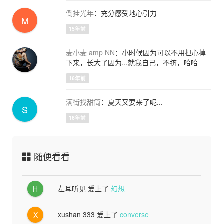
倒挂光年
：充分感受地心引力
M
15年前
麦小麦 amp NN
：小时候因为可以不用担心掉
下来，长大了因为...就我自己，不挤，哈哈
16年前
满街找甜筒
：夏天又要来了呢...
S
16年前
随便看看
左耳听见
爱上了
幻想
H
xushan 333
爱上了
converse
X