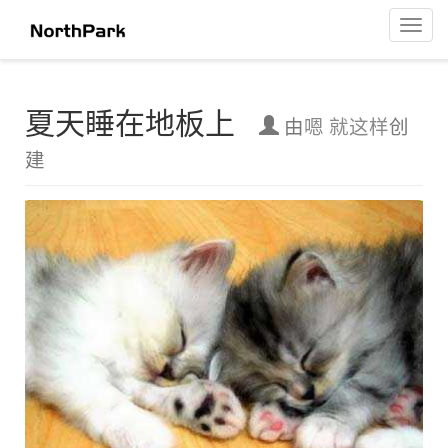
夏天睡在地板上
菜
单
导
航
夏天睡在地板上
由
嗯 就这样
创
建