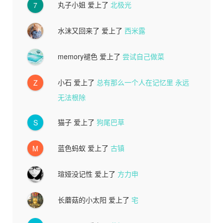
丸子小姐
爱上了
北极光
7
水沫又回来了
爱上了
西米露
memory褪色
爱上了
尝试自己做菜
小石
爱上了
总有那么一个人在记忆里 永远
Z
无法根除
猫子
爱上了
狗尾巴草
S
蓝色蚂蚁
爱上了
古镇
M
瑄娅没记性
爱上了
方力申
长蘑菇的小太阳
爱上了
宅