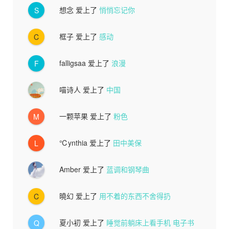
想念
爱上了
悄悄忘记你
S
框子
爱上了
感动
C
falligsaa
爱上了
浪漫
F
喵诗人
爱上了
中国
一颗苹果
爱上了
粉色
M
℃ynthia
爱上了
田中美保
L
Amber
爱上了
蓝调和钢琴曲
曉幻
爱上了
用不着的东西不舍得扔
C
夏小初
爱上了
睡觉前躺床上看手机 电子书
Q