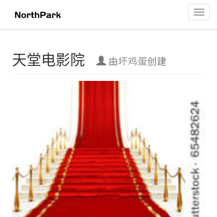
天堂电影院
菜
单
导
航
天堂电影院
由
坏鸡蛋
创建