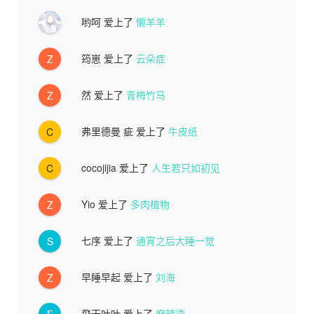
哟呵
爱上了
懒羊羊
筠崽
爱上了
云朵症
Z
然
爱上了
青梅竹马
Z
弗里德曼 疵
爱上了
牛皮纸
C
cocojijia
爱上了
人生若只如初见
C
Yio
爱上了
多肉植物
Z
七序
爱上了
通宵之后大睡一觉
S
早睡早起
爱上了
刘海
Z
飛天叶叶
爱上了
麻辣烫
F