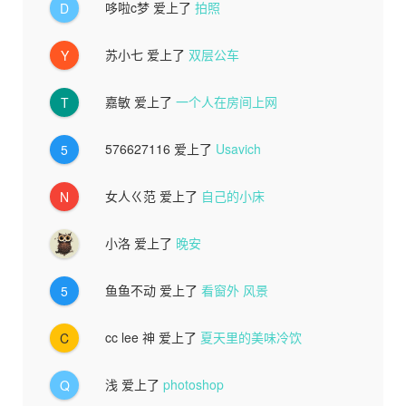
哆啦c梦
爱上了
拍照
D
苏小七
爱上了
双层公车
Y
嘉敏
爱上了
一个人在房间上网
T
576627116
爱上了
Usavich
5
女人ㄍ范
爱上了
自己的小床
N
小洛
爱上了
晚安
鱼鱼不动
爱上了
看窗外 风景
5
cc lee 神
爱上了
夏天里的美味冷饮
C
浅
爱上了
photoshop
Q