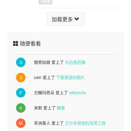
15年前
加载更多
随便看看
微笑姑娘
爱上了
大白兔奶糖
S
cain
爱上了
下载美丽的图片
X
方糖玛奇朵
爱上了
wikipedia
F
末默
爱上了
糖果
8
非洲美人
爱上了
贝尔多爸爸的泡芙工房
M