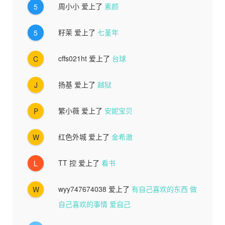
周小小
爱上了
素颜
5
籽茉
爱上了
七堇年
5
cffs021ht
爱上了
台球
C
扬基
爱上了
越狱
J
繁小薇
爱上了
安妮宝贝
P
红色外城
爱上了
金希澈
W
TT 控
爱上了
看书
L
wyy747674038
爱上了
有自己喜欢的东西 做
W
自己喜欢的事情 爱自己