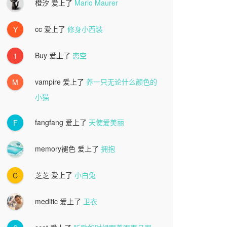
橙汐
爱上了
Mario Maurer
cc
爱上了
修身小西装
Y
Buy
爱上了
恋空
1
vampire
爱上了
养一只无论什么颜色的
M
小猫
fangfang
爱上了
天使爱美丽
F
memory褪色
爱上了
拥抱
芝芝
爱上了
小白兔
C
meditic
爱上了
卫衣