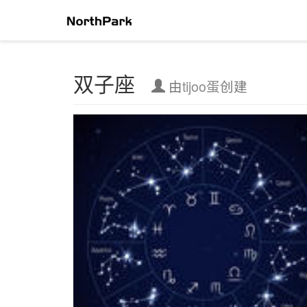
双子座
双子座
由
tijoo蛋
创建