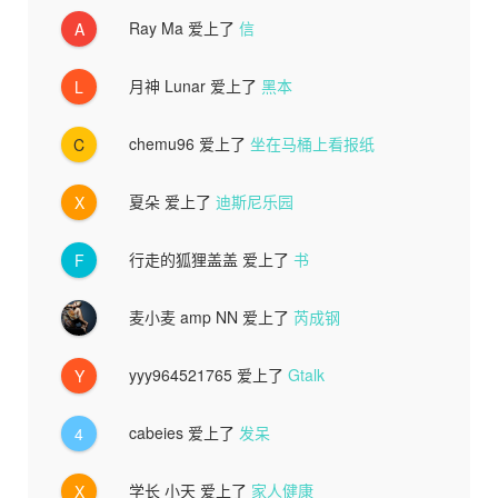
Ray Ma
爱上了
信
A
月神 Lunar
爱上了
黑本
L
chemu96
爱上了
坐在马桶上看报纸
C
夏朵
爱上了
迪斯尼乐园
X
行走的狐狸盖盖
爱上了
书
F
麦小麦 amp NN
爱上了
芮成钢
yyy964521765
爱上了
Gtalk
Y
cabeies
爱上了
发呆
4
学长 小天
爱上了
家人健康
X