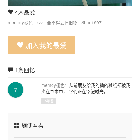
4人最爱
memory褪色
zzz
舍不得丢掉旧物
Shao1997
加入我的最爱
1条回忆
memoy褪色
：从前朋友给我的糖的糖纸都被我
7
夹在书本中， 它们正在铭记时光。
15年前
随便看看