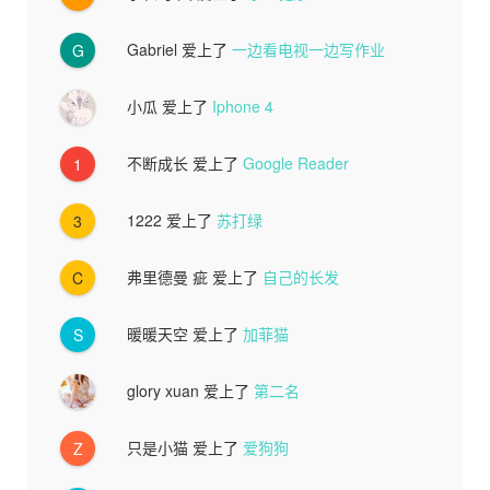
Gabriel
爱上了
一边看电视一边写作业
G
小瓜
爱上了
Iphone 4
不断成长
爱上了
Google Reader
1
1222
爱上了
苏打绿
3
弗里德曼 疵
爱上了
自己的长发
C
暖暖天空
爱上了
加菲猫
S
glory xuan
爱上了
第二名
只是小猫
爱上了
爱狗狗
Z