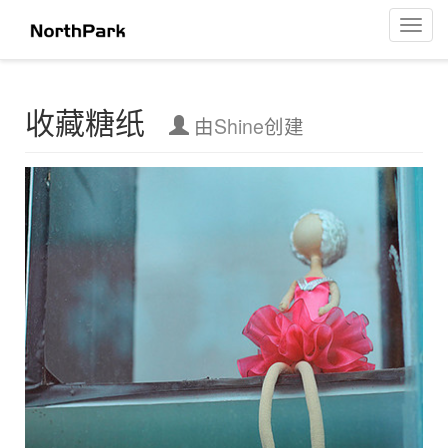
收藏糖纸
菜
单
导
航
收藏糖纸
由
Shine
创建