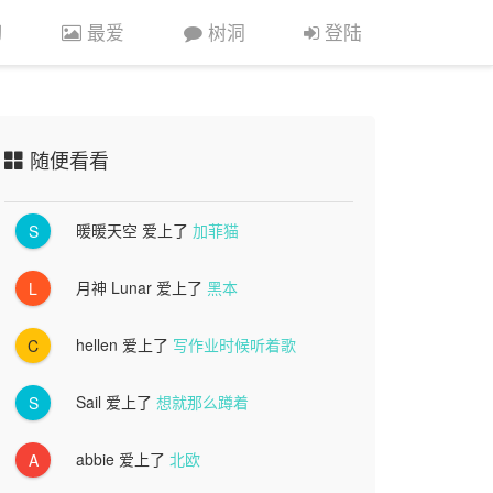
习
最爱
树洞
登陆
随便看看
暖暖天空
爱上了
加菲猫
S
月神 Lunar
爱上了
黑本
L
hellen
爱上了
写作业时候听着歌
C
Sail
爱上了
想就那么蹲着
S
abbie
爱上了
北欧
A