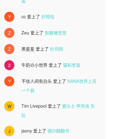
英
cc
爱上了
抄短信
Y
Zeu
爱上了
抱着睡觉觉
Z
黑星星
爱上了
吐司网
Z
牛奶の小世界
爱上了
猫和老鼠
2
不信人间有白头
爱上了
NANA世界上另
Y
一个我
Tim Livepool
爱上了
披头士 甲壳虫 乐
W
队
jaony
爱上了
偶尔翻翻书
J