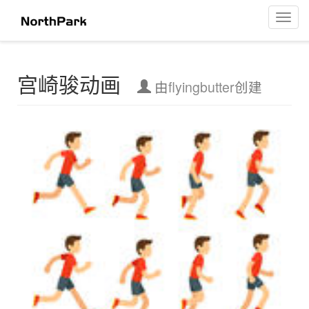
宫崎骏动画
菜
单
导
航
宫崎骏动画
由
flyingbutter
创建