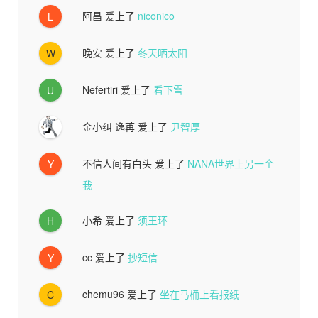
阿昌
爱上了
niconico
L
晚安
爱上了
冬天晒太阳
W
Nefertiri
爱上了
看下雪
U
金小纠 逸苒
爱上了
尹智厚
不信人间有白头
爱上了
NANA世界上另一个
Y
我
小希
爱上了
须王环
H
cc
爱上了
抄短信
Y
chemu96
爱上了
坐在马桶上看报纸
C