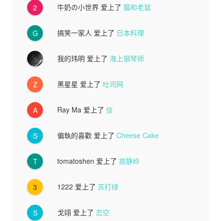
牛奶の小世界
爱上了
猫和老鼠
2
搞笑一家人
爱上了
日本料理
G
我的玮明
爱上了
海上钢琴师
黑星星
爱上了
吐司网
Z
Ray Ma
爱上了
信
A
偏執的喜歡
爱上了
Cheese Cake
S
tomatoshen
爱上了
寂静岭
T
1222
爱上了
苏打绿
3
戈翊
爱上了
恋空
S