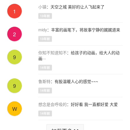
小镇
：天空之城 美好的让人飞起来了
1
13年前
midy
：丰富的画笔下，将故事宁静的娓娓道来
2
13年前
你知不知道知不
：给孩子的动画，给大人的动
9
画···
14年前
鲁斯特
：有股温暖人心的感觉~~~
9
14年前
想念是会呼吸的
：好好看 我一直都好爱 大爱
W
14年前