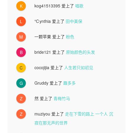
kog41513395
爱上了
唱歌
K
℃ynthia
爱上了
田中美保
L
一颗苹果
爱上了
粉色
M
bride121
爱上了
原始颜色的头发
B
cocojijia
爱上了
人生若只如初见
C
Gruddy
爱上了
趣多多
G
然
爱上了
青梅竹马
Z
muziyou
爱上了
走在下雪的路上 一个人 沉
Z
寂在那无声的世界