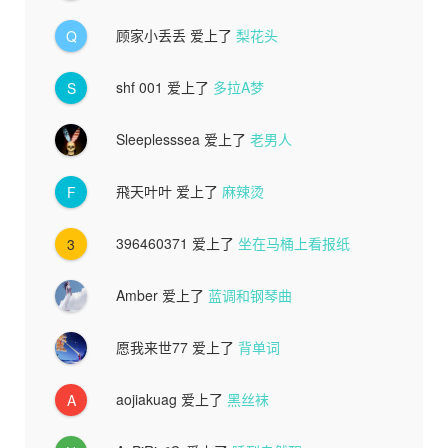
顾家小丢丢
爱上了
梨花头
Q
shf 001
爱上了
多拉A梦
S
Sleeplesssea
爱上了
老男人
飛天叶叶
爱上了
麻辣烫
F
396460371
爱上了
坐在马桶上看报纸
3
Amber
爱上了
蓝调和钢琴曲
愿我来世77
爱上了
背单词
aojiakuag
爱上了
黑丝袜
A