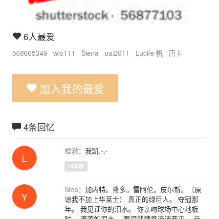
6人最爱
568605349
wlo111
Siena
uai2011
Lucife 帆
唐卡
加入我的最爱
4条回忆
橙澈
：我凯.-,-
L
14年前
Siea
：加内特。隆多。雷阿伦。皮尔斯。（原
Y
谅我不加上华莱士） 真正的绿巨人。 夺冠那
年。 我见证你的泪水。 你亲吻球场中心地板
时。 滴落的泪水。 眼泪就肆意流淌开来。 亲