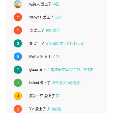
喵诗人
爱上了
中国
xiaoyezi
爱上了
清爽
Y
谁
爱上了
减肥成功
Y
寳
爱上了
夏天和朋友一起吃的火锅
G
晒晒太阳
爱上了
宫
5
giaaa
爱上了
雪域抹茶蛋糕和午后的红茶
G
heleei
爱上了
捏气泡袋上的泡泡
H
腐女一只
爱上了
囧
J
Yio
爱上了
多肉植物
Z