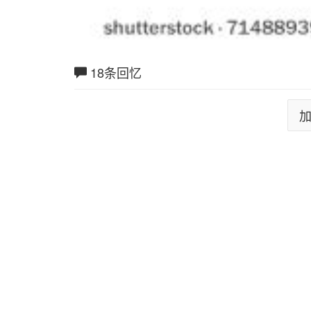
18条回忆