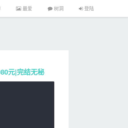
程目录〗: ├──01、第一章 环境安装 | ├──Anaconda3-2">
〖课程目
习
最爱
树洞
登陆
80元|完结无秘