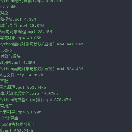
thon函数(直播).mp4 488.37M

7.38kb

对象

和模块.pdf 4.38M

本节引导.mp4 18.87M

面向对象编程.mp4 28.15M

和对象.mp4 49.05M

ython面向对象与模块(直播).mp4 441.24M

62kb

向对象与模块

知识四.pdf 4.35M

ython面向对象与模块(直播).mp4 524.48M

文件.zip 14.89kb

基础

基本原理.pdf 853.44kb

基本认知课后文件.zip 44.07kb

ython爬虫基础(直播).mp4 878.47M

虫常用库

节引导.mp4 20.29M

n科学计算库

-电商销售数据分析上

df 603.24kb
