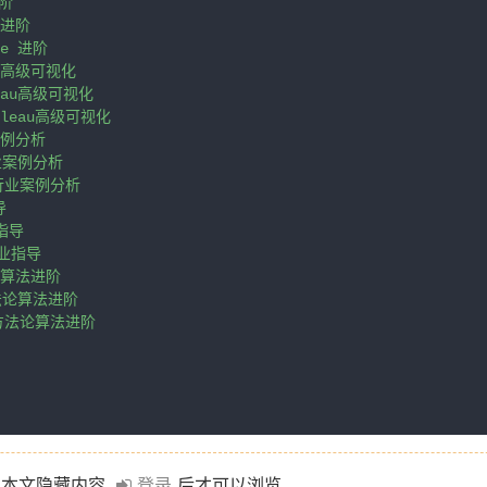
阶

进阶

e 进阶

u高级可视化

eau高级可视化

bleau高级可视化

例分析

业案例分析

行业案例分析



指导

业指导

算法进阶

法论算法进阶

 方法论算法进阶

本文隐藏内容
登录
后才可以浏览