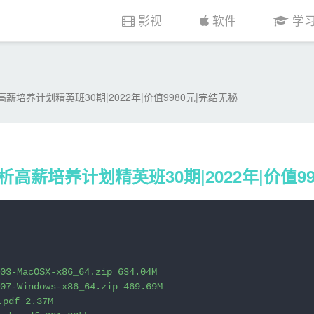
课程分享相关教程和学习资源，助力您快速掌握新技能，提升职场竞争力。">
〖课
影视
软件
学
薪培养计划精英班30期|2022年|价值9980元|完结无秘
析高薪培养计划精英班30期|2022年|价值99
03-MacOSX-x86_64.zip 634.04M

07-Windows-x86_64.zip 469.69M

pdf 2.37M
