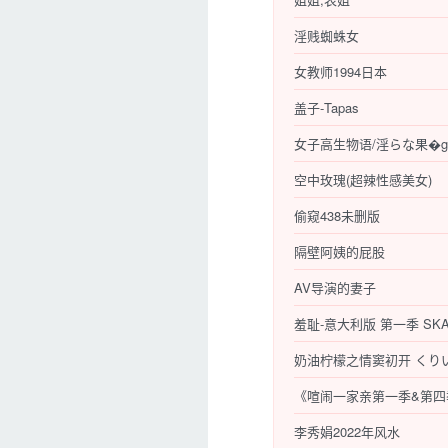
淫贱蜘蛛女
女教师1994日本
盖子-Tapas
女子高生物语/淫らな果�g
空中玫瑰(超辣性感美女)
偷窥438未删版
隔壁阿姨的屁股
AV导演的妻子
羞耻-意大利版 第一季 SKAM It
奶油柠檬之情窦初开 くり
《喧闹一家亲第一季&第四
李秀娟2022年风水