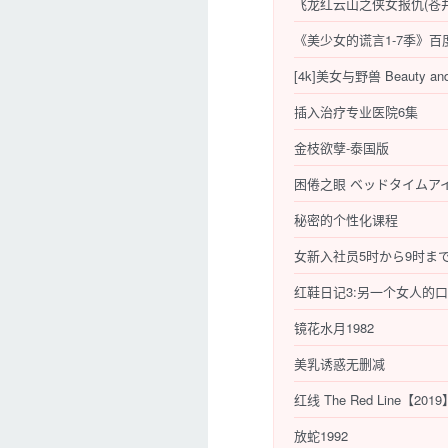
飞龙红云山之侠女报仇(苍井
《美少女的谎言1-7季》百度
[4k]美女与野兽 Beauty and t
插入治疗专业医院6集
金枝欲孽-泰国版
困倦之眼 ベッドタイムアイ
秘密的个性化课程
女新入社员5时から9时ま
红鞋日记3:另一个女人的
镜花水月1982
美乳诱惑无删减
红线 The Red Line【
放蛇1992