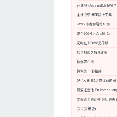
金枝欲孽 泰国版上下集
L-235 小费金融第10期
嫁个100分男人 (2012)
花吻在上OVA:无修版
欺诈都市之特许诈骗
惊爆死亡线
微色第一话-性感
好色女刑警2之肉体惹的祸
最爱还是他-En kort en lan
丈夫给予的调教 最初的夫
方言(未删版)