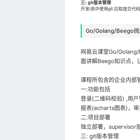
三: git版本管理
开发I具中使用git,拉取提交
Go/Golang/Beego
网易
云
课堂
Go/Gol
面讲解Beego知识点
课程所包含的企业内部
一:功能包括
登录(二维码校验) ,
报表(echarts图表)
二:项目部署
独立部署，supervisor
三: git版本管理