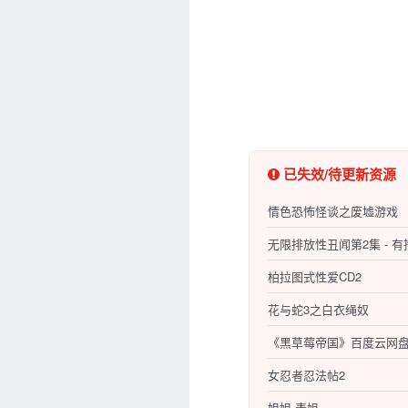
已失效/待更新资源
情色恐怖怪谈之废墟游戏
无限排放性丑闻第2集 - 
柏拉图式性爱CD2
花与蛇3之白衣绳奴
《黑草莓帝国》百度云网盘
女忍者忍法帖2
姐姐,表姐