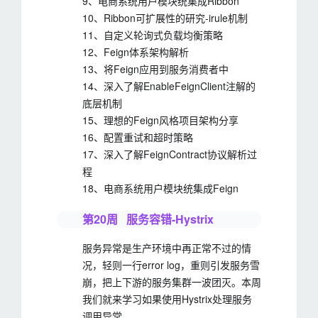
9、电商系统用户模块统集成Ribbon
10、Ribbon可扩展性的研究-irule机制
11、自定义轮询式负载均衡策略
12、Feign体系架构解析
13、将Feign应用到服务消费者中
14、深入了解EnableFeignClient注解的
底层机制
15、理想的Feign风格项目架构分享
16、配置重试和超时策略
17、深入了解FeignContract协议解析过
程
18、电商系统用户模块统集成Feign
第20周 服务容错-Hystrix
服务异常是生产环境中再正常不过的情
况，轻则一行error log，重则引发服务雪
崩，把上下游的服务集群一波团灭。本周
我们就来学习如果使用Hystrix处理服务
调用异常。