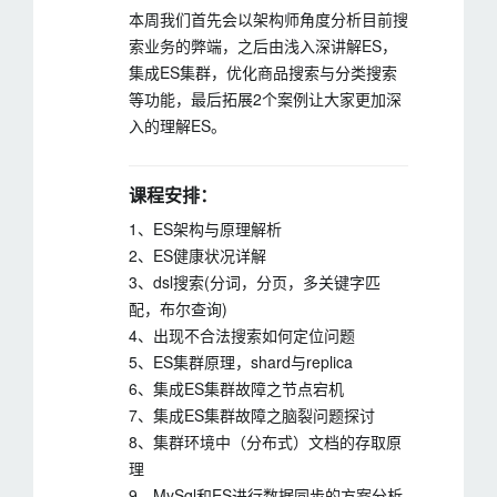
本周我们首先会以架构师角度分析目前搜
索业务的弊端，之后由浅入深讲解ES，
集成ES集群，优化商品搜索与分类搜索
等功能，最后拓展2个案例让大家更加深
入的理解ES。
课程安排：
1、ES架构与原理解析
2、ES健康状况详解
3、dsl搜索(分词，分页，多关键字匹
配，布尔查询)
4、出现不合法搜索如何定位问题
5、ES集群原理，shard与replica
6、集成ES集群故障之节点宕机
7、集成ES集群故障之脑裂问题探讨
8、集群环境中（分布式）文档的存取原
理
9、MySql和ES进行数据同步的方案分析