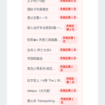
方子传(TV版)
失效反馈 8 次
饿肚子的离婚女
失效反馈 1 次
鬼父全集1―15
失效反馈 1 次
失效反
插入治疗专业医院5集-一批证明患者的小护士
馈 9 次
失效反馈 1
徐若�u-天使三部曲魔鬼天使3
次
女兵人:死亡大兵3
失效反馈 1 次
学园制服战
失效反馈 5 次
失效反馈 2
青岛小琴系列-相互调教
次
失效反
拉字至上 1-6季 The L Word Season 6 (2009)
馈 1 次
48days（大尺度）
失效反馈 2 次
失效反馈 2
猜火车 Trainspotting 1-2
次