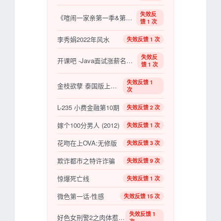
失效反
《喧闹一家亲第一季&第四季》百度云网盘下载
馈 1 次
李秀娟2022年风水
失效反馈 1 次
失效反
开课吧 -Java面试涨薪名企培养计划 002期|2022年|涨薪必备|价值8980元|完结无秘
馈 1 次
失效反馈 1
金枝欲孽 泰国版上下集
次
L-235 小费金融第10期
失效反馈 2 次
嫁个100分男人 (2012)
失效反馈 1 次
花吻在上OVA:无修版
失效反馈 3 次
欺诈都市之特许诈骗
失效反馈 9 次
惊爆死亡线
失效反馈 1 次
微色第一话-性感
失效反馈 15 次
失效反馈 1
好色女刑警2之肉体惹的祸