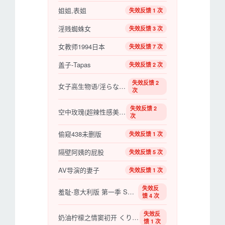
姐姐,表姐
失效反馈 1 次
淫贱蜘蛛女
失效反馈 3 次
女教师1994日本
失效反馈 7 次
盖子-Tapas
失效反馈 2 次
失效反馈 2
女子高生物语/淫らな果�g
次
失效反馈 2
空中玫瑰(超辣性感美女)
次
偷窥438未删版
失效反馈 1 次
隔壁阿姨的屁股
失效反馈 5 次
AV导演的妻子
失效反馈 1 次
失效反
羞耻-意大利版 第一季 SKAM Italia Season 1
馈 4 次
失效反
奶油柠檬之情窦初开 くりいむレモン いけないマコちゃん
馈 1 次