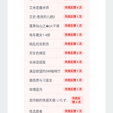
艾米是魔术师
失效反馈 4 次
正史:善良的儿媳2
失效反馈 1 次
蓬莱仙山之�j火千姬
失效反馈 1 次
电车魔女1-4部
失效反馈 1 次
捣乱的女职员
失效反馈 1 次
天生色情狂
失效反馈 2 次
长袜逗屁股
失效反馈 3 次
满足欲望的SM咖啡厅
失效反馈 7 次
猥琐男与刁蛮女
失效反馈 1 次
玫瑰蓝光
失效反馈 1 次
失效反
恶作剧的性感天使 いたずら天使 乱れ姿七変化 【2015】【日本】【大尺度】
馈 3 次
性志愿者
失效反馈 1 次