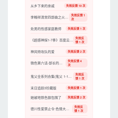
从乡下来的亲戚
失效反馈 10 次
失效反馈 1
李翰祥清宫四部曲之火烧圆明园
次
处男的性感家庭教师
失效反馈 1 次
失效反
《超感神探1-7季》百度云网盘下载.BD1080P.英语中
馈 1 次
神风特攻队的爱
失效反馈 2 次
失效反馈 4
微色第六话-部长的裙子
次
失效反
鬼父全系列合集(鬼父 1-10话/鬼父2 1-5话)[中文字幕][度盘]
馈 1 次
末日追踪3珍藏版
失效反馈 1 次
她被地铁色狼包围了
失效反馈 2 次
失效反
德川性爱禁止令:色情大名(修复版)(中文字幕)
馈 1 次