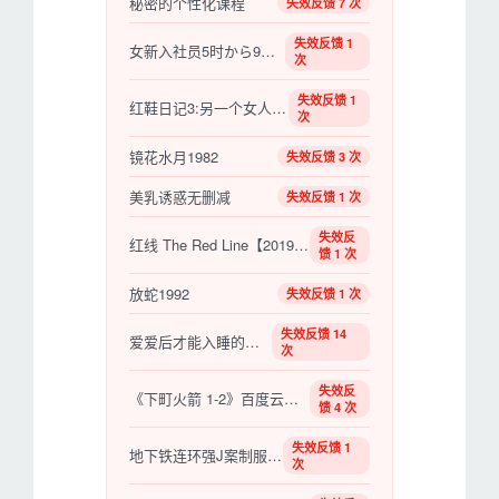
秘密的个性化课程
失效反馈 7 次
失效反馈 1
女新入社员5时から9时まで
次
失效反馈 1
红鞋日记3:另一个女人的口红
次
镜花水月1982
失效反馈 3 次
美乳诱惑无删减
失效反馈 1 次
失效反
红线 The Red Line【2019】【美剧】【更新至03】
馈 1 次
放蛇1992
失效反馈 1 次
失效反馈 14
爱爱后才能入睡的阿姨
次
失效反
《下町火箭 1-2》百度云网盘下载.1080P下载.日语中
馈 4 次
失效反馈 1
地下铁连环强J案制服狩猎
次