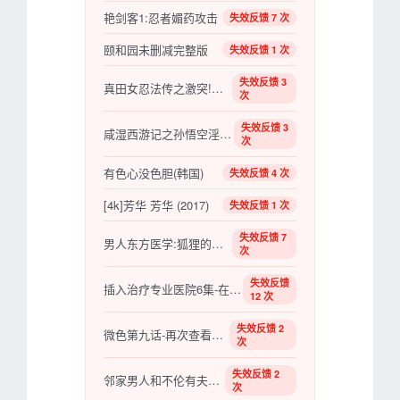
艳剑客1:忍者媚药攻击
失效反馈 7 次
颐和园未删减完整版
失效反馈 1 次
失效反馈 3
真田女忍法传之激突!甲贺军团
次
失效反馈 3
咸湿西游记之孙悟空淫闯盘丝洞
次
有色心没色胆(韩国)
失效反馈 4 次
[4k]芳华 芳华 (2017)
失效反馈 1 次
失效反馈 7
男人东方医学:狐狸的怪异把戏
次
失效反馈
插入治疗专业医院6集-在窗帘里摔倒的护士们
12 次
失效反馈 2
微色第九话-再次查看女商社
次
失效反馈 2
邻家男人和不伦有夫之妇
次