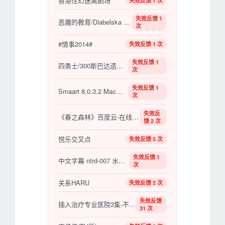
香港性幻迷离剧场
失效反馈 1 次
失效反馈 1
恶魔的教育/Diabelska edukacja
次
#情事2014#
失效反馈 1 次
失效反馈 1
四勇士/300斯巴达遗孀H版
次
失效反馈 1
Smaart 8.0.3.2 Mac破解版
次
失效反
《春之森林》百度云-在线观看-超清BD1080P|意大利
馈 2 次
悦乐交叉点
失效反馈 5 次
失效反馈 1
中文字幕 ntrd-007 水泽まお
次
关系HARU
失效反馈 2 次
失效反馈
插入治疗专业医院3集-不要脱制服直接做吧
31 次