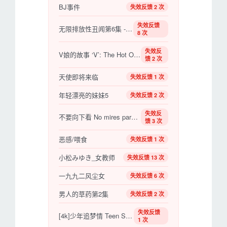
BJ事件
失效反馈 2 次
失效反馈
无限排放性丑闻第6集 - 天使后台
8 次
失效反
V娘的故事 ‘V’: The Hot One 【美国】【大尺度】
馈 2 次
天使即将来临
失效反馈 1 次
年轻漂亮的妹妹5
失效反馈 2 次
失效反
不要向下看 No mires para abajo 【2008】【阿根廷】
馈 3 次
恶感/喂食
失效反馈 1 次
小松みゆき_女教师
失效反馈 13 次
一九九二风尘女
失效反馈 6 次
男人的草药第2集
失效反馈 2 次
失效反馈
[4k]少年追梦情 Teen Spirit (2019)
1 次