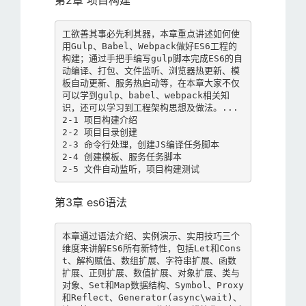
第2章 项目构建
工欲善其事必先利其器，本章重点讲述如何使
用Gulp、Babel、Webpack做好ES6工程的
构建；通过手把手编写gulp脚本完成ES6的自
动编译、打包、文件监听、浏览器热更新、模
板自动更新、服务热启动等，在本章大家不仅
可以学到gulp、babel、webpack相关知
识，还可以学习到工程架构思想及做法。...

2-1 项目构建介绍

2-2 项目目录创建

2-3 命令行处理，创建JS编译任务脚本

2-4 创建模板、服务任务脚本

2-5 文件自动监听，项目构建测试
第3章 es6语法
本章通过语法介绍、实例演示、实用技巧三个
维度来讲解ES6所有新特性，包括Let和Cons
t、解构赋值、数组扩展、字符串扩展、函数
扩展、正则扩展、数值扩展、对象扩展、类与
对象、Set和Map数据结构、Symbol、Proxy
和Reflect、Generator(async\wait)、