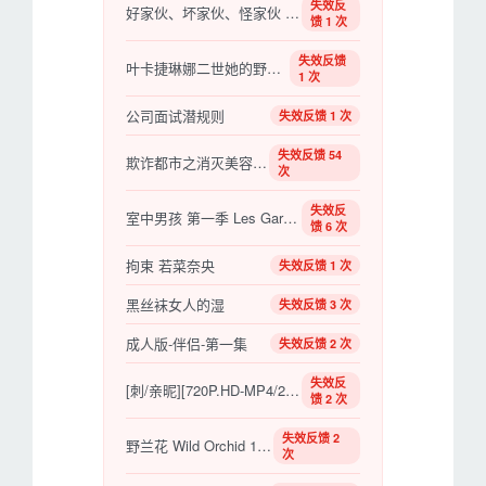
失效反
好家伙、坏家伙、怪家伙 좋은 놈, 나쁜 놈, 이상한 놈【2008】【动作/冒险/西部】【韩国】
馈 1 次
失效反馈
叶卡捷琳娜二世她的野生种马第一卷
1 次
公司面试潜规则
失效反馈 1 次
失效反馈 54
欺诈都市之消灭美容诈骗
次
失效反
室中男孩 第一季 Les Garçons de Chambre Season 1【2014】【法剧】
馈 6 次
拘束 若菜奈央
失效反馈 1 次
黑丝袜女人的湿
失效反馈 3 次
成人版-伴侣-第一集
失效反馈 2 次
失效反
[刺/亲昵][720P.HD-MP4/2.3G][韩语][2016.10最新韩国R级剧情]大尺度
馈 2 次
失效反馈 2
野兰花 Wild Orchid 1989
次