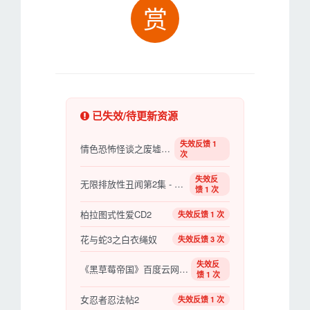
赏
已失效/待更新资源
失效反馈 1
情色恐怖怪谈之废墟游戏
次
失效反
无限排放性丑闻第2集 - 有抱负的模特性训练
馈 1 次
柏拉图式性爱CD2
失效反馈 1 次
花与蛇3之白衣绳奴
失效反馈 3 次
失效反
《黑草莓帝国》百度云网盘夸克下载.阿里云盘
馈 1 次
女忍者忍法帖2
失效反馈 1 次