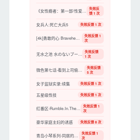
失效反
《女性瘾者：第一部/性爱成瘾的女人》百度云盘
馈 1 次
女兵人:死亡大兵5
失效反馈 1 次
失效反馈 1
[4k]勇敢的心 Braveheart (1995)
次
失效反馈
无水之池 水のないプール (1982)
1 次
失效反馈
微色第七话-看到上司偷偷张开的化妆女
5 次
女子监狱实录:续集
失效反馈 1 次
五星级性技
失效反馈 1 次
失效反馈 1
红番区-Rumble.In.The.Bronx
次
豪华家庭主妇的诱惑
失效反馈 8 次
失效反馈 1
青岛小琴系列-同居的乐趣
次