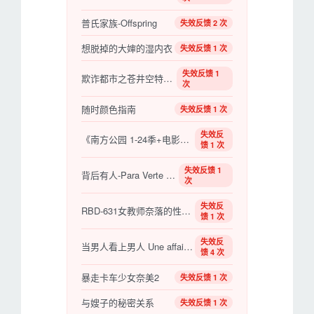
普氏家族-Offspring
失效反馈 2 次
想脱掉的大婶的湿内衣
失效反馈 1 次
失效反馈 1
欺诈都市之苍井空特别辑
次
随时颜色指南
失效反馈 1 次
失效反
《南方公园 1-24季+电影版》百度云网盘下载.阿里
馈 1 次
失效反馈 1
背后有人-Para Verte Mejor
次
失效反
RBD-631女教师奈落的性爱奉仕2卯水开流(中文字幕)
馈 1 次
失效反
当男人看上男人 Une affaire de goût【法国】【2000】
馈 4 次
暴走卡车少女奈美2
失效反馈 1 次
与嫂子的秘密关系
失效反馈 1 次