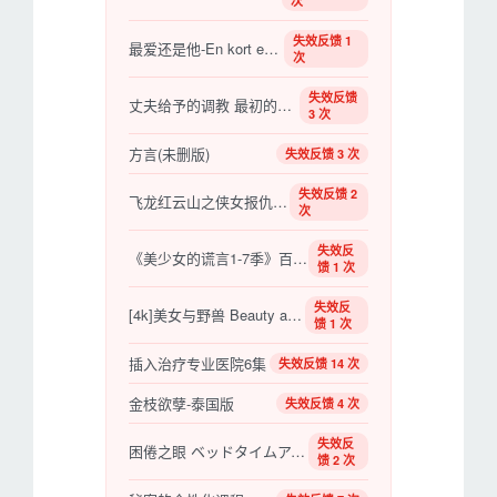
次
失效反馈 1
最爱还是他-En kort en lang
次
失效反馈
丈夫给予的调教 最初的夫妻交换狂欢会
3 次
方言(未删版)
失效反馈 3 次
失效反馈 2
飞龙红云山之侠女报仇(苍井空)
次
失效反
《美少女的谎言1-7季》百度云网盘下载.BD1080P.英
馈 1 次
失效反
[4k]美女与野兽 Beauty and the Beast (2017)
馈 1 次
插入治疗专业医院6集
失效反馈 14 次
金枝欲孽-泰国版
失效反馈 4 次
失效反
困倦之眼 ベッドタイムアイズ 【1987】【日本】【情色】
馈 2 次