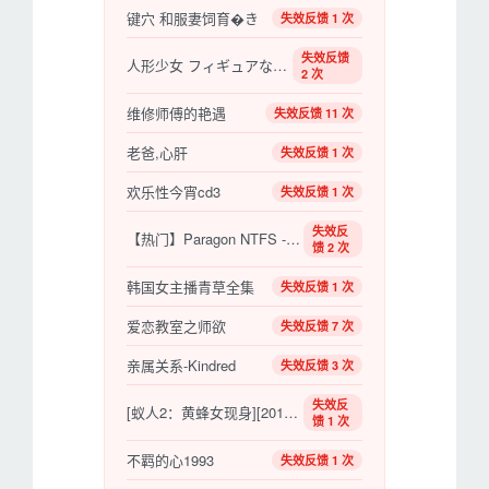
键穴 和服妻饲育�き
失效反馈 1 次
失效反馈
人形少女 フィギュアなあなた (2013)
2 次
维修师傅的艳遇
失效反馈 11 次
老爸,心肝
失效反馈 1 次
欢乐性今宵cd3
失效反馈 1 次
失效反
【热门】Paragon NTFS - 15.5.106 -中文破解版 (mac读写ntfs磁盘工具)
馈 2 次
韩国女主播青草全集
失效反馈 1 次
爱恋教室之师欲
失效反馈 7 次
亲属关系-Kindred
失效反馈 3 次
失效反
[蚁人2：黄蜂女现身][2018][动作 / 科幻 / 冒险][美国]
馈 1 次
不羁的心1993
失效反馈 1 次