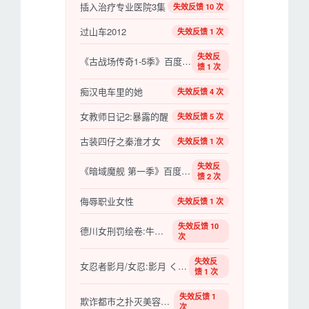
插入治疗专业医院3集
失效反馈 10 次
过山车2012
失效反馈 1 次
失效反
《古战场传奇1-5季》百度云网盘下载.BD1080P.英语
馈 1 次
痴汉电车里的她
失效反馈 4 次
女教师日记2:暴露的醒
失效反馈 5 次
古装四仔之秦淮才女
失效反馈 1 次
失效反
《暗域魔舰 第一季》百度云网盘下载.BD1080P.英语
馈 2 次
侮辱职业女性
失效反馈 1 次
失效反馈 10
德川女刑罚绘卷:牛裂之刑
次
失效反
女忍者影月/女忍:影月 くノ一忍法帖 影ノ月
馈 1 次
失效反馈 1
欺诈都市之扑灭美容诈欺
次