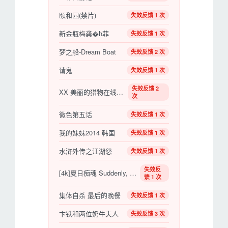
颐和园(禁片)
失效反馈 1 次
新金瓶梅龚�h菲
失效反馈 1 次
梦之船-Dream Boat
失效反馈 2 次
请鬼
失效反馈 1 次
失效反馈 2
XX 美丽的猎物在线观看
次
微色第五话
失效反馈 1 次
我的妹妹2014 韩国
失效反馈 1 次
水浒外传之江湖怨
失效反馈 1 次
失效反
[4k]夏日痴魂 Suddenly, Last Summer (1959)
馈 1 次
集体自杀 最后的晚餐
失效反馈 1 次
卞铁和两位奶牛夫人
失效反馈 3 次