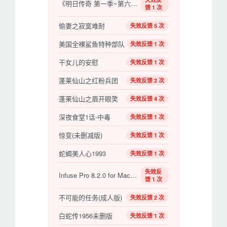
《明日传奇 第一季~第六季》百度云网盘.1080P下载
馈 1 次
偷妻之寂寞难耐
失效反馈 5 次
美国全裸鲨鱼特种部队
失效反馈 1 次
干女儿的安慰
失效反馈 1 次
蓬莱仙山之红粉兵团
失效反馈 2 次
蓬莱仙山之眉开眼笑
失效反馈 4 次
深夜食堂1话-中毒
失效反馈 1 次
惊变(未删减版)
失效反馈 1 次
蛇蝎美人心1993
失效反馈 1 次
失效反
Infuse Pro 8.2.0 for MacOS：苹果生态影音发烧友的终极播放器
馈 1 次
不可能的任务(成人版)
失效反馈 2 次
白蛇传1956未删版
失效反馈 1 次