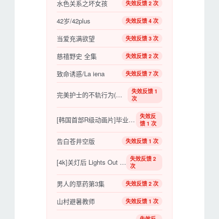
水色关系之坏女孩
失效反馈 2 次
42岁/42plus
失效反馈 4 次
当爱充满欲望
失效反馈 3 次
慈禧野史 全集
失效反馈 2 次
致命诱惑/La iena
失效反馈 7 次
失效反馈 1
完美护士的不轨行为(中文字幕)
次
失效反
[韩国首部R级动画片]毕业班/졸업반.2016[大尺度][釜山行导演作品]
馈 1 次
告白苍井空版
失效反馈 1 次
失效反馈 2
[4k]关灯后 Lights Out (2016)
次
男人的草药第3集
失效反馈 2 次
山村避暑教师
失效反馈 1 次
失效反