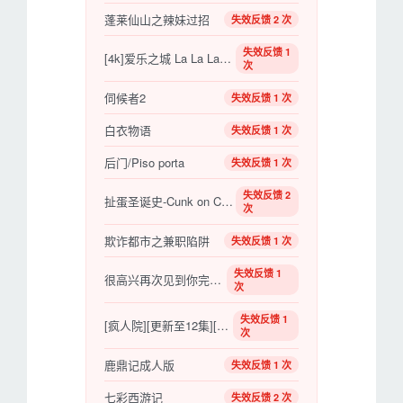
蓬莱仙山之辣妹过招
失效反馈 2 次
失效反馈 1
[4k]爱乐之城 La La Land (2016)
次
伺候者2
失效反馈 1 次
白衣物语
失效反馈 1 次
后门/Piso porta
失效反馈 1 次
失效反馈 2
扯蛋圣诞史-Cunk on Christmas
次
欺诈都市之兼职陷阱
失效反馈 1 次
失效反馈 1
很高兴再次见到你完整版
次
失效反馈 1
[疯人院][更新至12集][国产剧]
次
鹿鼎记成人版
失效反馈 1 次
七彩西游记
失效反馈 2 次