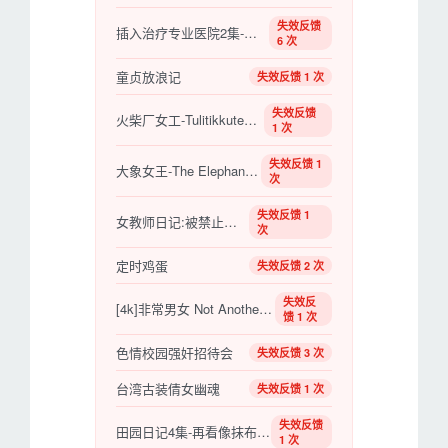
失效反馈
插入治疗专业医院2集-再放上肉棒注射
6 次
童贞放浪记
失效反馈 1 次
失效反馈
火柴厂女工-Tulitikkutehtaan tyttö
1 次
失效反馈 1
大象女王-The Elephant Queen
次
失效反馈 1
女教师日记:被禁止的爱
次
定时鸡蛋
失效反馈 2 次
失效反
[4k]非常男女 Not Another Teen Movie (2001)
馈 1 次
色情校园强奸招待会
失效反馈 3 次
台湾古装倩女幽魂
失效反馈 1 次
失效反馈
田园日记4集-再看像抹布一样的乡下女人
1 次