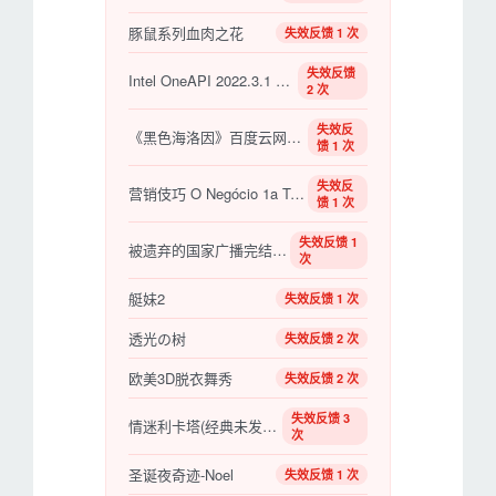
豚鼠系列血肉之花
失效反馈 1 次
失效反馈
Intel OneAPI 2022.3.1 Win/mac /linux
2 次
失效反
《黑色海洛因》百度云网盘下载.阿里云盘.俄语中
馈 1 次
失效反
营销伎巧 O Negócio 1a Temporada S01~S02 【更新至S02E12】【巴西剧】
馈 1 次
失效反馈 1
被遗弃的国家广播完结在线观看
次
艇妹2
失效反馈 1 次
透光の树
失效反馈 2 次
欧美3D脱衣舞秀
失效反馈 2 次
失效反馈 3
情迷利卡塔(经典未发行版)
次
圣诞夜奇迹-Noel
失效反馈 1 次