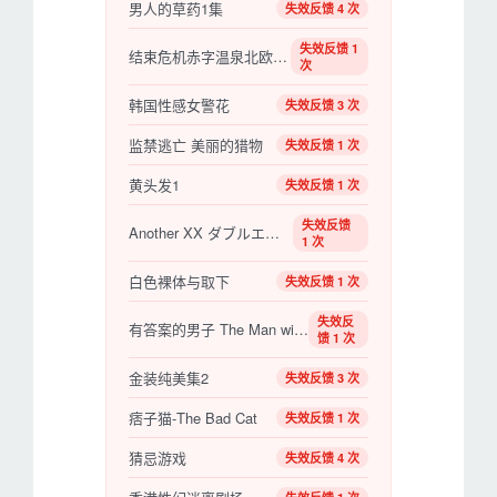
男人的草药1集
失效反馈 4 次
失效反馈 1
结束危机赤字温泉北欧性救世主
次
韩国性感女警花
失效反馈 3 次
监禁逃亡 美丽的猎物
失效反馈 1 次
黄头发1
失效反馈 1 次
失效反馈
Another XX ダブルエックス 狂爱
1 次
白色裸体与取下
失效反馈 1 次
失效反
有答案的男子 The Man with the Answers【2021】【塞浦路斯 / 希腊 / 意大利】【剧情/同性】
馈 1 次
金装纯美集2
失效反馈 3 次
痞子猫-The Bad Cat
失效反馈 1 次
猜忌游戏
失效反馈 4 次