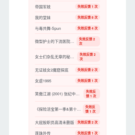
帝国军妓
失效反馈 1 次
我的堂妹
失效反馈 8 次
与毒共舞-Spun
失效反馈 4 次
失效反馈 2
微型护士的下流医院生活1
次
失效反馈 2
女士们杂乱无章的秘密工作
次
无证妓女2魔窟探底
失效反馈 2 次
女虐1995
失效反馈 1 次
失效反
笑傲江湖 (2001) 张纪中版 -1080P超清-阿里网盘
馈 1 次
失效反
《探险活宝第一季&第十季》百度云网盘下载
馈 1 次
大屁股职员高清未删版
失效反馈 2 次
莲珠外传
失效反馈 1 次