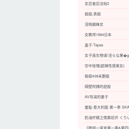
女忍者忍法帖2
姐姐,表姐
淫贱蜘蛛女
女教师1994日本
盖子-Tapas
女子高生物语/淫らな果�g
空中玫瑰(超辣性感美女)
偷窥438未删版
隔壁阿姨的屁股
AV导演的妻子
羞耻-意大利版 第一季 SKAM It
奶油柠檬之情窦初开 くり
《喧闹一家亲第一季&第四