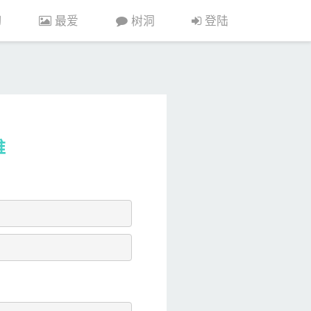
习
最爱
树洞
登陆
维