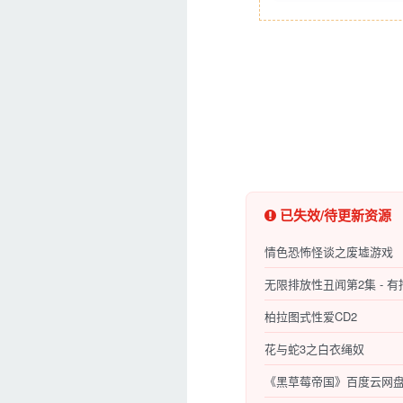
已失效/待更新资源
情色恐怖怪谈之废墟游戏
无限排放性丑闻第2集 - 
柏拉图式性爱CD2
花与蛇3之白衣绳奴
《黑草莓帝国》百度云网盘