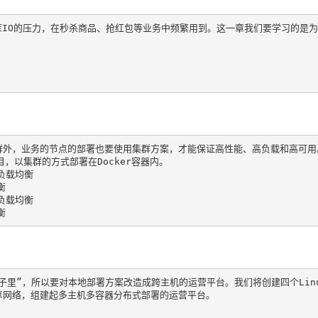
库IO的压力，在秒杀商品、抢红包等业务中频繁用到。这一章我们要学习的是为ren
群
目
使用集群外，业务的节点的部署也要使用集群方案，才能保证高性能、高负载和高可
项目，以集群的方式部署在Docker容器内。

负载均衡



负载均衡

衡
子里”，所以要对本地部署方案改造成跨主机的运营平台。我们将创建四个Linux
的共享网络，组建起多主机多容器分布式部署的运营平台。
