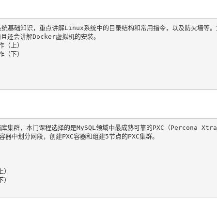
系统基础知识，重点讲解Linux系统中的目录结构和常用指令，以及防火墙等。
还会讲解Docker虚拟机的安装。

作（上）

作（下）

群，本门课程选择的是MySQL领域中最成熟可靠的PXC（Percona XtraD
r容器中划分网段，创建PXC容器和组建5节点的PXC集群。

）

）
