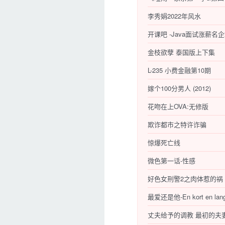
李秀娟2022年风水
金枝欲孽 泰国版上下集
L-235 小费金融第10期
嫁个100分男人 (2012)
花吻在上OVA:无修版
欺诈都市之特许诈骗
惊爆死亡线
微色第一话-性感
好色女刑警2之肉体惹的祸
最爱还是他-En kort en lan
丈夫给予的调教 最初的夫